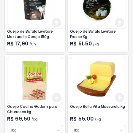
Add
Add
+
3
+
5
+
10
+
3
Queijo de Búfala Levitare
Queijo de Búfala Levitare
Mozzarella Cereja 150g
Fresco Kg
R$ 17,90
R$ 51,50
/
un
/
kg
Add
Add
+
3
kg
+
5
kg
+
3
Queijo Coalho Godam para
Queijo Bella Vita Mussarela Kg
Churrasco kg
R$ 69,50
R$ 55,00
/
kg
/
kg
1kg
1kg