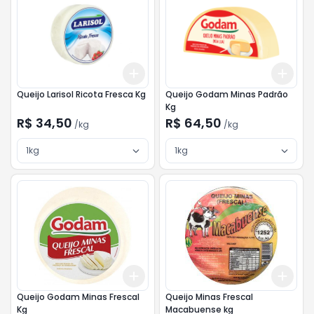
Add
Add
+
3
kg
+
5
kg
+
3
Queijo Larisol Ricota Fresca Kg
Queijo Godam Minas Padrão
Kg
R$ 34,50
R$ 64,50
/
kg
/
kg
1kg
1kg
Add
Add
+
3
kg
+
5
kg
+
3
Queijo Godam Minas Frescal
Queijo Minas Frescal
Kg
Macabuense kg