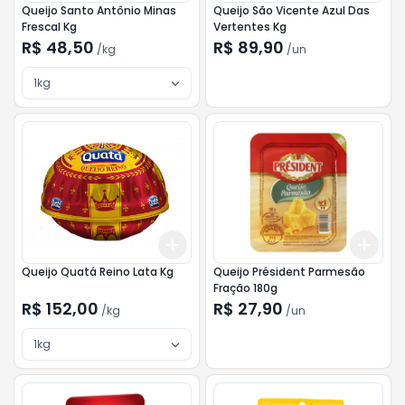
Queijo Santo Antônio Minas
Queijo São Vicente Azul Das
Frescal Kg
Vertentes Kg
R$ 48,50
R$ 89,90
/
kg
/
un
1kg
Add
Add
+
3
kg
+
5
kg
+
3
Queijo Quatá Reino Lata Kg
Queijo Président Parmesão
Fração 180g
R$ 152,00
R$ 27,90
/
kg
/
un
1kg