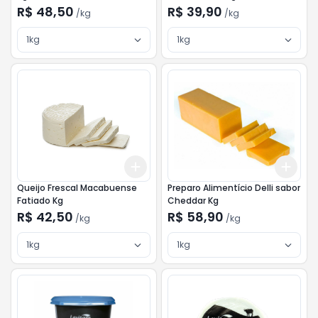
R$ 48,50
R$ 39,90
/
kg
/
kg
1kg
1kg
Add
Add
+
3
kg
+
5
kg
+
3
Queijo Frescal Macabuense
Preparo Alimentício Delli sabor
Fatiado Kg
Cheddar Kg
R$ 42,50
R$ 58,90
/
kg
/
kg
1kg
1kg