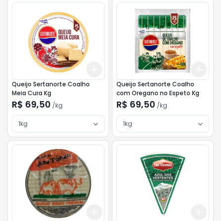
Add
Add
+
3
kg
+
5
kg
+
3
Queijo Sertanorte Coalho
Queijo Sertanorte Coalho
Meia Cura Kg
com Oregano no Espeto Kg
R$ 69,50
R$ 69,50
/
kg
/
kg
1kg
1kg
Add
Add
+
3
kg
+
5
kg
+
0.