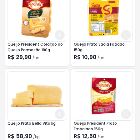
Add
Add
+
3
+
5
+
10
+
3
Queijo Président Coração do
Queijo Prato Sadia Fatiado
Queijo Parmesão 180g
150g
R$ 29,90
R$ 10,90
/
un
/
un
Add
Add
+
3
kg
+
5
kg
+
3
Queijo Prato Bella Vita kg
Queijo Président Prato
Embalado 150g
R$ 58,90
R$ 12,50
/
kg
/
un