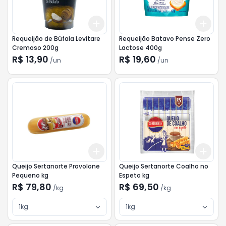
Add
Add
+
3
+
5
+
10
+
3
Requeijão de Búfala Levitare
Requeijão Batavo Pense Zero
Cremoso 200g
Lactose 400g
R$ 13,90
R$ 19,60
/
un
/
un
Add
Add
+
3
kg
+
5
kg
+
3
Queijo Sertanorte Provolone
Queijo Sertanorte Coalho no
Pequeno kg
Espeto kg
R$ 79,80
R$ 69,50
/
kg
/
kg
1kg
1kg