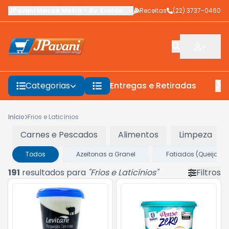
JPavani Macaé Matriz
-
Av. Evaldo Costa
Receitas
,
Macaé
-
(22) 3737-0460
RJ
Categorias
Entregas e Retiradas
F
Início
Frios e Laticínios
Carnes e Pescados
Alimentos
Limpeza
Todos
Azeitonas a Granel
Fatiados (Queijos, P
191
resultados para
"
Frios e Laticínios
"
Filtros