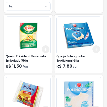
1kg
Add
Add
+
3
+
5
+
10
+
3
Queijo Président Mussarela
Queijo Polenguinho
Embalado 150g
Tradicional 68g
R$ 11,50
R$ 7,80
/
un
/
un