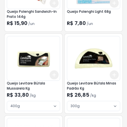
Add
Add
+
3
+
5
+
10
+
3
Queijo Polenghi Sandwich-In
Queijo Polenghi Light 68g
Prato 144g
R$ 15,90
R$ 7,80
/
un
/
un
Add
Add
+
3
kg
+
5
kg
+
3
Queijo Levitare Búfala
Queijo Levitare Búfala Minas
Mussarela Kg
Padrão Kg
R$ 33,80
R$ 26,85
/
kg
/
kg
400g
300g