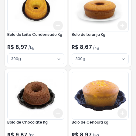
Add
Add
+
3
kg
+
5
kg
+
3
Bolo de Leite Condensado Kg
Bolo de Laranja Kg
R$ 8,97
R$ 8,67
/
kg
/
kg
300g
300g
Add
Add
+
3
kg
+
5
kg
+
3
Bolo de Chocolate Kg
Bolo de Cenoura Kg
R$ 9,87
R$ 8,97
/
kg
/
kg