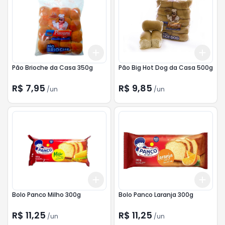
Add
Add
+
3
+
5
+
10
+
3
Pão Brioche da Casa 350g
Pão Big Hot Dog da Casa 500g
R$ 7,95
R$ 9,85
/
un
/
un
Add
Add
+
3
+
5
+
10
+
3
Bolo Panco Milho 300g
Bolo Panco Laranja 300g
R$ 11,25
R$ 11,25
/
un
/
un