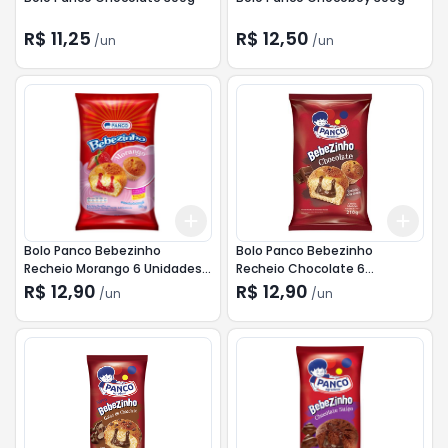
R$ 11,25
R$ 12,50
/
un
/
un
Add
Add
+
3
+
5
+
10
+
3
Bolo Panco Bebezinho
Bolo Panco Bebezinho
Recheio Morango 6 Unidades
Recheio Chocolate 6
210g
Unidades 210g
R$ 12,90
R$ 12,90
/
un
/
un