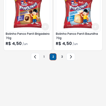
Add
Add
+
3
+
5
+
10
+
3
Bolinho Panco Panfi Brigadeiro
Bolinho Panco Panfi Baunilha
70g
70g
R$ 4,50
R$ 4,50
/
un
/
un
1
2
3