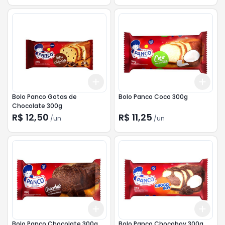
Add
Add
+
3
+
5
+
10
+
3
Bolo Panco Gotas de
Bolo Panco Coco 300g
Chocolate 300g
R$ 12,50
R$ 11,25
/
un
/
un
Add
Add
+
3
+
5
+
10
+
3
Bolo Panco Chocolate 300g
Bolo Panco Chocoboy 300g