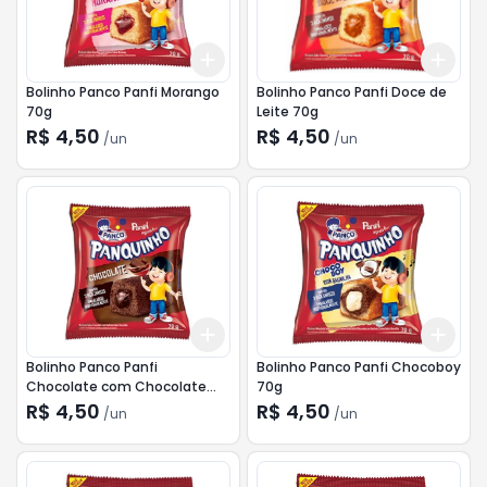
Add
Add
+
3
+
5
+
10
+
3
Bolinho Panco Panfi Morango
Bolinho Panco Panfi Doce de
70g
Leite 70g
R$ 4,50
R$ 4,50
/
un
/
un
Add
Add
+
3
+
5
+
10
+
3
Bolinho Panco Panfi
Bolinho Panco Panfi Chocoboy
Chocolate com Chocolate
70g
70g
R$ 4,50
R$ 4,50
/
un
/
un