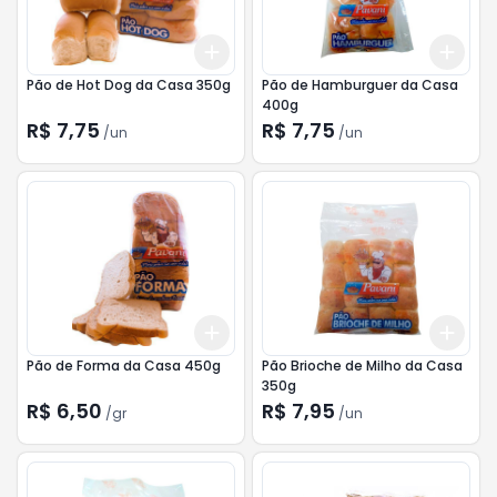
Add
Add
+
3
+
5
+
10
+
3
Pão de Hot Dog da Casa 350g
Pão de Hamburguer da Casa
400g
R$ 7,75
R$ 7,75
/
un
/
un
Add
Add
+
3
gr
+
5
gr
+
3
Pão de Forma da Casa 450g
Pão Brioche de Milho da Casa
350g
R$ 6,50
R$ 7,95
/
gr
/
un