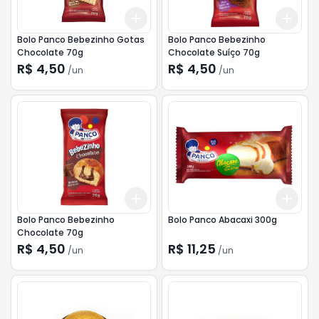
Add
Add
+
3
+
5
+
10
+
3
Bolo Panco Bebezinho Gotas
Bolo Panco Bebezinho
Chocolate 70g
Chocolate Suíço 70g
R$ 4,50
R$ 4,50
/
un
/
un
Add
Add
+
3
+
5
+
10
+
3
Bolo Panco Bebezinho
Bolo Panco Abacaxi 300g
Chocolate 70g
R$ 4,50
R$ 11,25
/
un
/
un