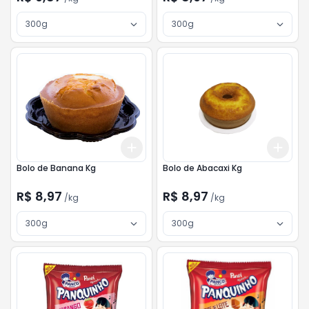
300g
300g
Add
Add
+
3
kg
+
5
kg
+
3
Bolo de Banana Kg
Bolo de Abacaxi Kg
R$ 8,97
R$ 8,97
/
kg
/
kg
300g
300g