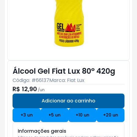
Álcool Gel Fiat Lux 80° 420g
Código: #
66137
Marca:
Fiat Lux
R$ 12,90
/
un
Adicionar ao carrinho
Subtotal:
R$ 0
+
3
un
+
5
un
+
10
un
+
20
un
Informações gerais