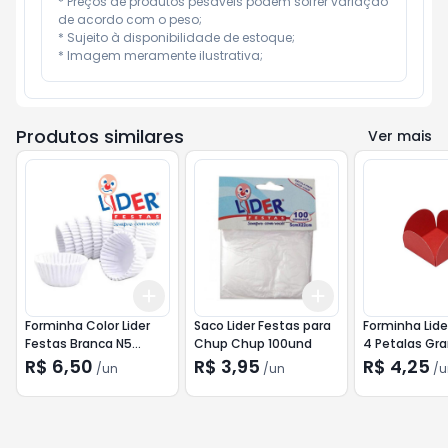
* Preços de produtos pesáveis podem sofrer variação 
de acordo com o peso;

* Sujeito à disponibilidade de estoque;

* Imagem meramente ilustrativa;
Produtos similares
Ver mais
Add
Add
+
3
+
5
+
10
+
3
+
5
+
10
Forminha Color Lider
Saco Lider Festas para
Forminha Lide
Festas Branca N5
Chup Chup 100und
4 Petalas Gr
200und
Vermelha 50
R$ 6,50
R$ 3,95
R$ 4,25
/
un
/
un
/
u