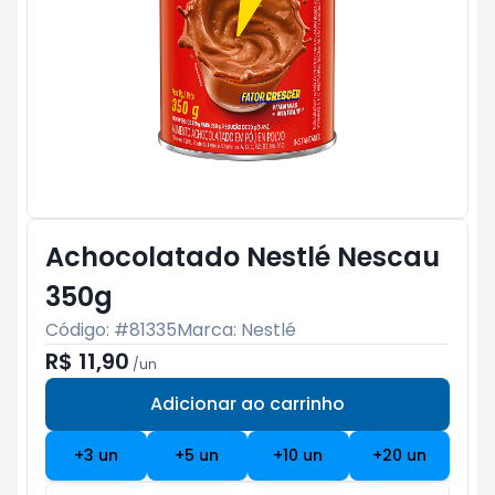
Achocolatado Nestlé Nescau
350g
Código: #
81335
Marca:
Nestlé
R$ 11,90
/
un
Adicionar ao carrinho
Subtotal:
R$ 0
+
3
un
+
5
un
+
10
un
+
20
un