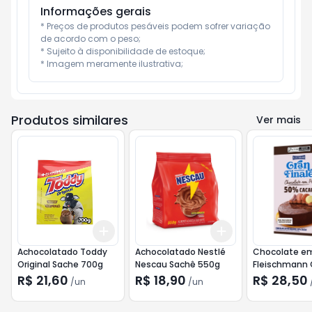
Informações gerais
* Preços de produtos pesáveis podem sofrer variação 
de acordo com o peso;

* Sujeito à disponibilidade de estoque;

* Imagem meramente ilustrativa;
Produtos similares
Ver mais
Add
Add
+
3
+
5
+
10
+
3
+
5
+
10
Achocolatado Toddy
Achocolatado Nestlé
Chocolate e
Original Sache 700g
Nescau Sachê 550g
Fleischmann 
Finale 50% C
R$ 21,60
R$ 18,90
R$ 28,50
/
un
/
un