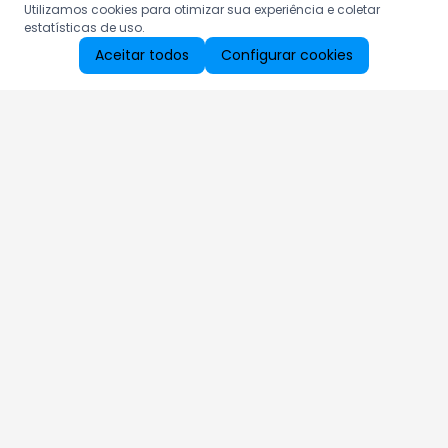
Utilizamos cookies para otimizar sua experiência e coletar
estatísticas de uso.
Aceitar todos
Configurar cookies
Aproveite as nossas promoções!
Cadastre seu e-mail e receba ofertas exclusivas.
QUERO RECEBER