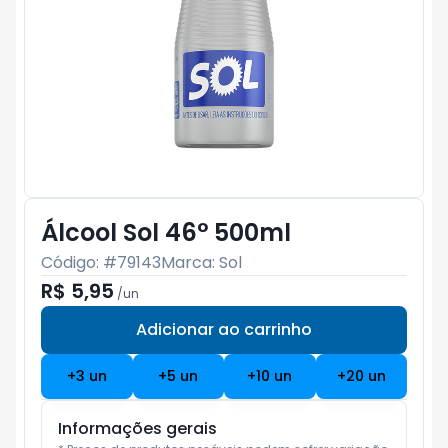
Álcool Sol 46° 500ml
Código: #
79143
Marca:
Sol
R$ 5,95
/
un
Adicionar ao carrinho
Subtotal:
R$ 0
+
3
un
+
5
un
+
10
un
+
20
un
Informações gerais