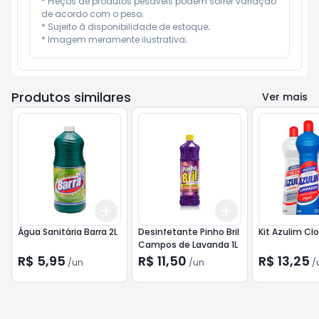
* Preços de produtos pesáveis podem sofrer variação 
de acordo com o peso;

* Sujeito à disponibilidade de estoque;

* Imagem meramente ilustrativa;
Produtos similares
Ver mais
Add
Add
+
3
+
5
+
10
+
3
+
5
+
10
Água Sanitária Barra 2L
Desinfetante Pinho Bril
Kit Azulim Cl
Campos de Lavanda 1L
R$ 5,95
R$ 11,50
R$ 13,25
/
un
/
un
/