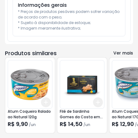
Informações gerais
* Preços de produtos pesáveis podem sofrer variação 
de acordo com o peso;

* Sujeito à disponibilidade de estoque;

* Imagem meramente ilustrativa;
Produtos similares
Ver mais
Add
Add
+
3
+
5
+
10
+
3
+
5
+
10
Atum Coqueiro Ralado
Filé de Sardinha
Atum Coqueir
ao Natural 120g
Gomes da Costa em
ao Natural 17
Óleo 125g
R$ 9,90
R$ 14,50
R$ 12,90
/
un
/
un
/