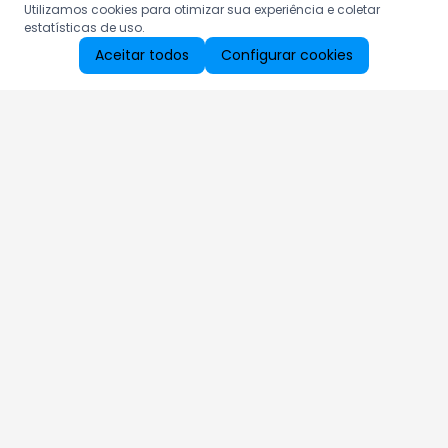
Utilizamos cookies para otimizar sua experiência e coletar
estatísticas de uso.
Aceitar todos
Configurar cookies
Aproveite as nossas promoções!
Cadastre seu e-mail e receba ofertas exclusivas.
QUERO RECEBER