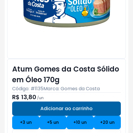
Atum Gomes da Costa Sólido
em Óleo 170g
Código: #
1135
Marca:
Gomes da Costa
R$ 13,80
/
un
Adicionar ao carrinho
Subtotal:
R$ 0
+
3
un
+
5
un
+
10
un
+
20
un