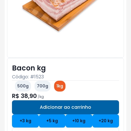
Bacon kg
Código: #
1523
500g
700g
1kg
R$ 38,90
/
kg
Adicionar ao carrinho
Subtotal:
R$ 0
+
3
kg
+
5
kg
+
10
kg
+
20
kg