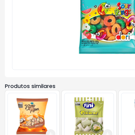
Produtos similares
Add
Add
+
3
+
5
+
10
+
3
+
5
+