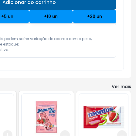
Adicionar ao carrinho
Subtotal:
R$ 0,00
+
5
un
+
10
un
+
20
un
eis podem sofrer variação de acordo com o peso;

e estoque;

tiva;
Ver mais
Add
Add
Add
+
3
+
5
+
10
+
3
+
5
+
10
+
3