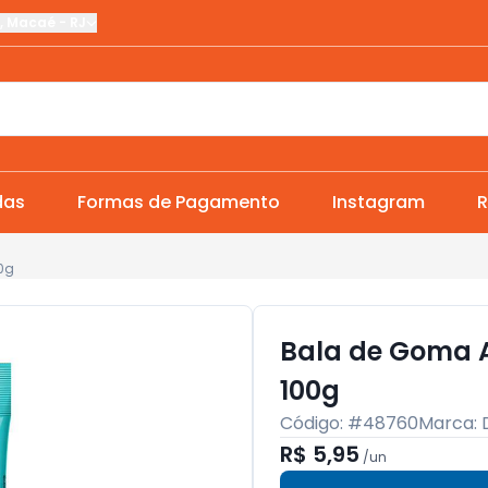
,
Macaé
-
RJ
das
Formas de Pagamento
Instagram
R
0g
Bala de Goma A
100g
Código: #
48760
Marca:
R$ 5,95
/
un