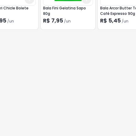
ri Chicle Bolete
Bala Fini Gelatina Sapo
Bala Arcor Butter 
80g
Café Expresso 90g
,95
R$ 7,95
R$ 5,45
/
un
/
un
/
un