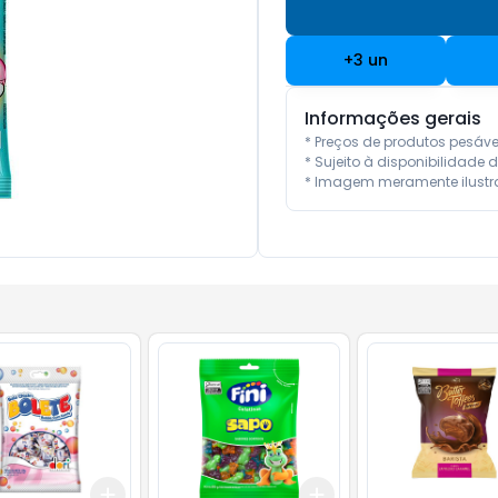
+
3
un
Informações gerais
* Preços de produtos pesáv
* Sujeito à disponibilidade d
* Imagem meramente ilustra
Add
Add
10
+
3
+
5
+
10
+
3
+
5
+
10