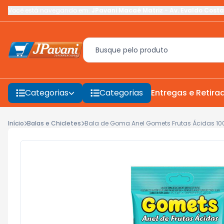
Você está navegando em:
JPavani Macaé Matriz
-
Av. Evaldo Costa
Categorias
Categorias
Entregas e Retira
Início
Balas e Chicletes
Bala de Goma Anel Gomets Frutas Ácidas 10