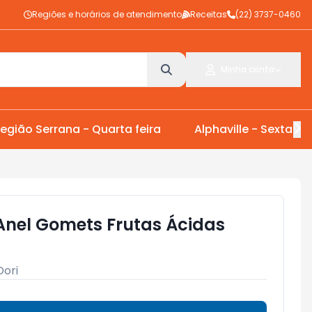
Regiões e horários de atendimento
Receitas
(22) 3737-0460
Minha conta
egião Serrana - Quarta feira
Alphaville - Sexta Fei
nel Gomets Frutas Ácidas
Dori