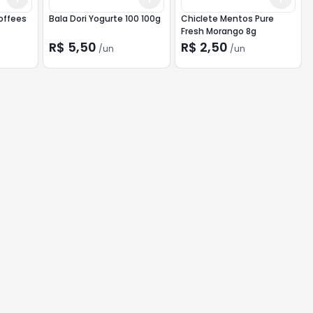
Toffees
Bala Dori Yogurte 100 100g
Chiclete Mentos Pure
Fresh Morango 8g
R$ 5,50
R$ 2,50
/
un
/
un