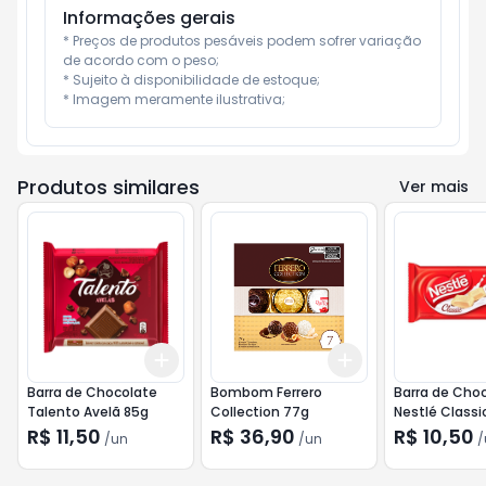
Informações gerais
* Preços de produtos pesáveis podem sofrer variação 
de acordo com o peso;

* Sujeito à disponibilidade de estoque;

* Imagem meramente ilustrativa;
Produtos similares
Ver mais
Add
Add
+
3
+
5
+
10
+
3
+
5
+
10
Barra de Chocolate
Bombom Ferrero
Barra de Cho
Talento Avelã 85g
Collection 77g
Nestlé Classi
R$ 11,50
R$ 36,90
R$ 10,50
/
un
/
un
/