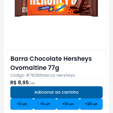
Barra Chocolate Hersheys
Ovomaltine 77g
Código: #
78288
Marca:
Hersheys
R$ 8,95
/
un
Adicionar ao carrinho
Subtotal:
R$ 0
+
3
un
+
5
un
+
10
un
+
20
un