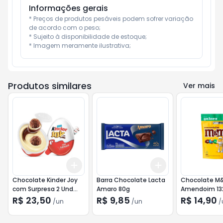
Informações gerais
* Preços de produtos pesáveis podem sofrer variação 
de acordo com o peso;

* Sujeito à disponibilidade de estoque;

* Imagem meramente ilustrativa;
Produtos similares
Ver mais
Add
Add
+
3
+
5
+
10
+
3
+
5
+
10
Chocolate Kinder Joy
Barra Chocolate Lacta
Chocolate M
com Surpresa 2 Und
Amaro 80g
Amendoim 13
40g
R$ 23,50
R$ 9,85
R$ 14,90
/
un
/
un
/