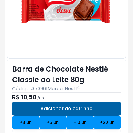
Barra de Chocolate Nestlé
Classic ao Leite 80g
Código: #
73961
Marca:
Nestlé
R$ 10,50
/
un
Adicionar ao carrinho
Subtotal:
R$ 0
+
3
un
+
5
un
+
10
un
+
20
un