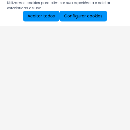
Utilizamos cookies para otimizar sua experiência e coletar
estatísticas de uso.
Aceitar todos
Configurar cookies
Aproveite as nossas promoções!
Cadastre seu e-mail e receba ofertas exclusivas.
QUERO RECEBER