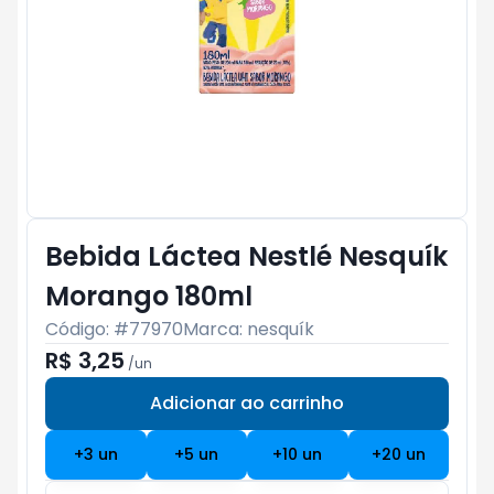
Bebida Láctea Nestlé Nesquík
Morango 180ml
Código: #
77970
Marca:
nesquík
R$ 3,25
/
un
Adicionar ao carrinho
Subtotal:
R$ 0
+
3
un
+
5
un
+
10
un
+
20
un