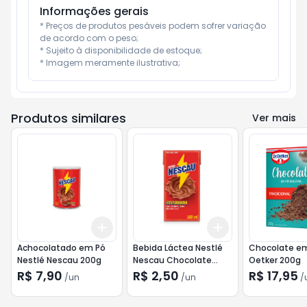
Informações gerais
* Preços de produtos pesáveis podem sofrer variação 
de acordo com o peso;

* Sujeito à disponibilidade de estoque;

* Imagem meramente ilustrativa;
Produtos similares
Ver mais
Add
Add
+
3
+
5
+
10
+
3
+
5
+
10
Achocolatado em Pó
Bebida Láctea Nestlé
Chocolate em
Nestlé Nescau 200g
Nescau Chocolate
Oetker 200g
180ml
R$ 7,90
R$ 2,50
R$ 17,95
/
un
/
un
/