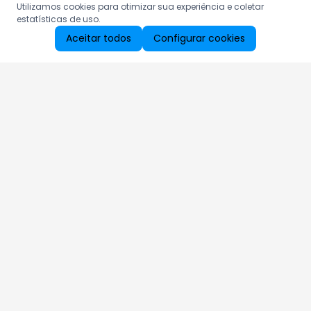
Utilizamos cookies para otimizar sua experiência e coletar
estatísticas de uso.
Aceitar todos
Configurar cookies
Aproveite as nossas promoções!
Cadastre seu e-mail e receba ofertas exclusivas.
QUERO RECEBER