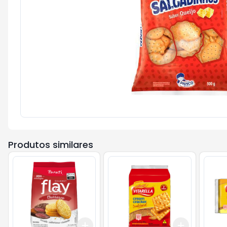
Produtos similares
Add
Add
+
3
+
5
+
10
+
3
+
5
+