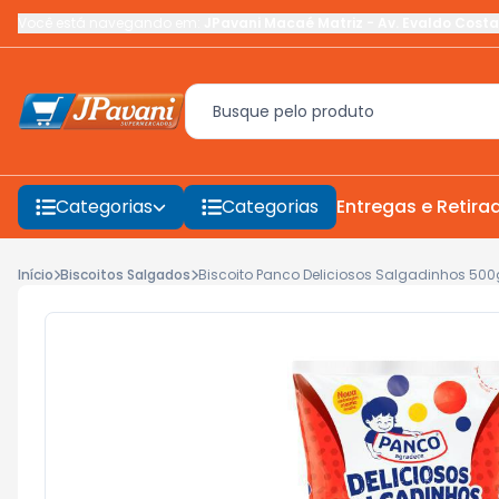
Você está navegando em:
JPavani Macaé Matriz
-
Av. Evaldo Costa
Categorias
Categorias
Entregas e Retira
Início
Biscoitos Salgados
Biscoito Panco Deliciosos Salgadinhos 500