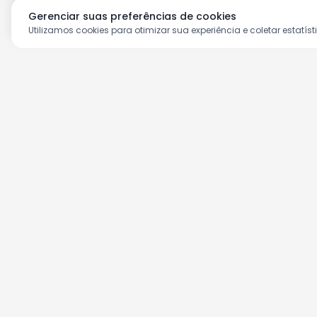
Gerenciar suas preferências de cookies
Utilizamos cookies para otimizar sua experiência e coletar estatíst
Aproveite as nossas prom
Cadastre seu e-mail e receba ofertas ex