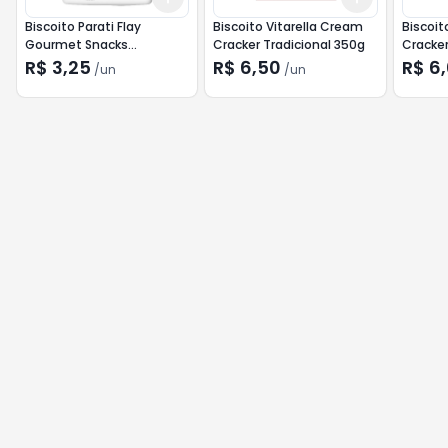
Biscoito Parati Flay
Biscoito Vitarella Cream
Biscoit
Gourmet Snacks
Cracker Tradicional 350g
Cracker
Churrasco 40g
assado
R$ 3,25
R$ 6,50
R$ 6
/
un
/
un