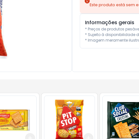
Este produto está sem 
Informações gerais
* Preços de produtos pesáv
* Sujeito à disponibilidade d
* Imagem meramente ilustra
Add
Add
10
+
3
+
5
+
10
+
3
+
5
+
10