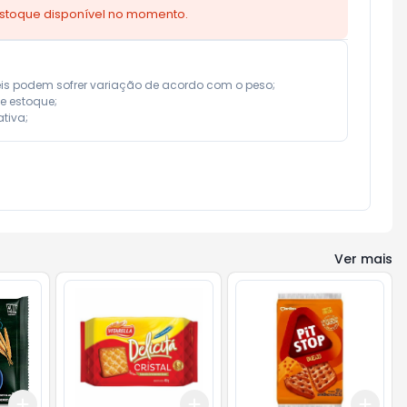
estoque disponível no momento.
eis podem sofrer variação de acordo com o peso;

e estoque;

tiva;
Ver mais
Add
Add
Add
+
3
+
5
+
10
+
3
+
5
+
10
+
3