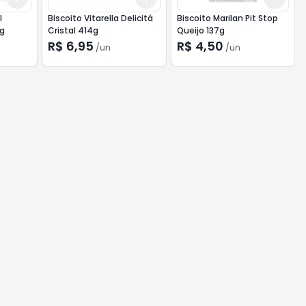
l
Biscoito Vitarella Delicitá
Biscoito Marilan Pit Stop
0g
Cristal 414g
Queijo 137g
R$ 6,95
R$ 4,50
/
un
/
un