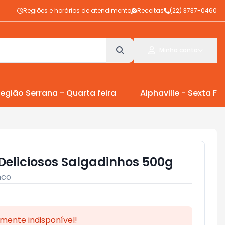
Regiões e horários de atendimento
Receitas
(22) 3737-0460
Minha conta
egião Serrana - Quarta feira
Alphaville - Sexta Fei
 Deliciosos Salgadinhos 500g
nco
mente indisponível!