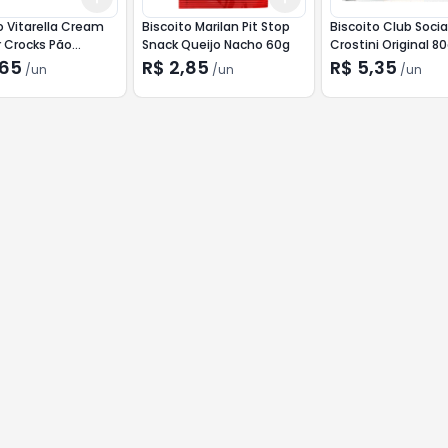
o Vitarella Cream
Biscoito Marilan Pit Stop
Biscoito Club Socia
 Crocks Pão
Snack Queijo Nacho 60g
Crostini Original 8
 350g
,65
R$ 2,85
R$ 5,35
/
un
/
un
/
un