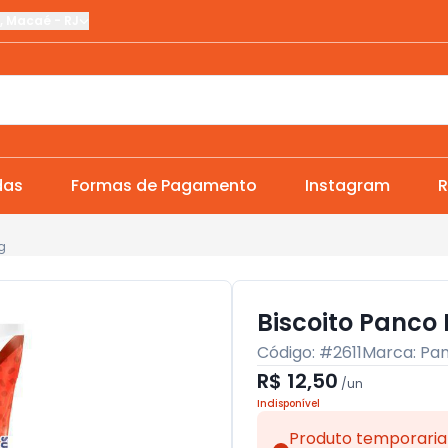
,
Macaé
-
RJ
das
Formas de Pagamento
Instagram
R
g
Biscoito Panco
Código: #
2611
Marca:
Pa
R$ 12,50
/
un
Indisponível
Produto temporaria