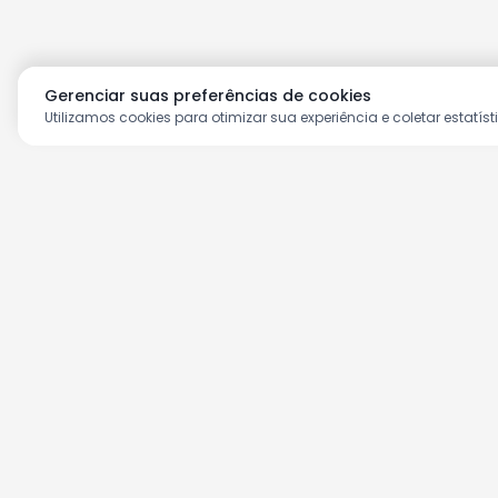
Gerenciar suas preferências de cookies
Utilizamos cookies para otimizar sua experiência e coletar estatíst
Aproveite as nossas prom
Cadastre seu e-mail e receba ofertas ex