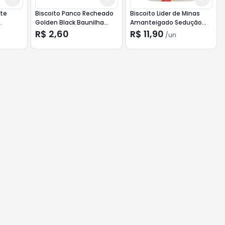
ite
Biscoito Panco Recheado
Biscoito Lider de Minas
Golden Black Baunilha
Amanteigado Sedução
140g
200g
R$ 2,60
R$ 11,90
/
un