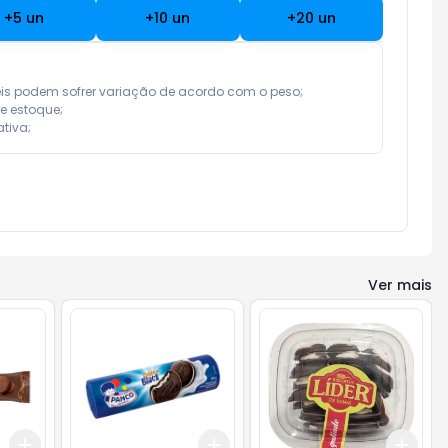
+
5
un
+
10
un
+
20
un
eis podem sofrer variação de acordo com o peso;

e estoque;

tiva;
Ver mais
Add
Add
Add
+
3
+
5
+
10
+
3
+
5
+
10
+
3