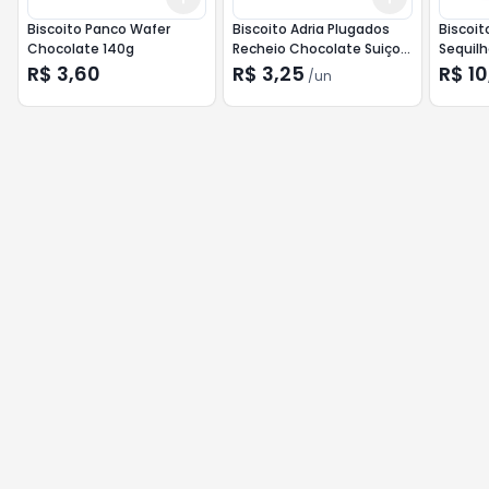
Biscoito Panco Wafer
Biscoito Adria Plugados
Biscoit
Chocolate 140g
Recheio Chocolate Suiço
Sequil
130g
R$ 3,60
R$ 3,25
R$ 10
/
un