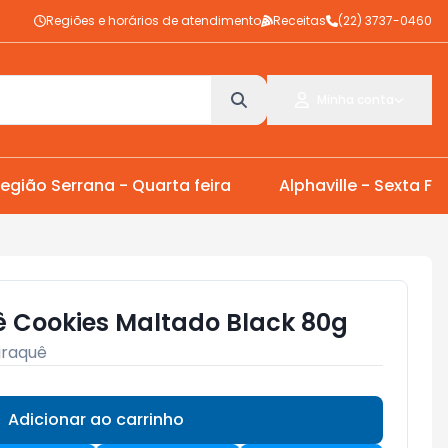
Regiões e horários de atendimento
Receitas
(22) 3737-0460
Minha conta
egião Serrana - Quarta feira
Alphaville - Sexta Fei
uê Cookies Maltado Black 80g
iraquê
Adicionar ao carrinho
Subtotal:
R$ 0,00