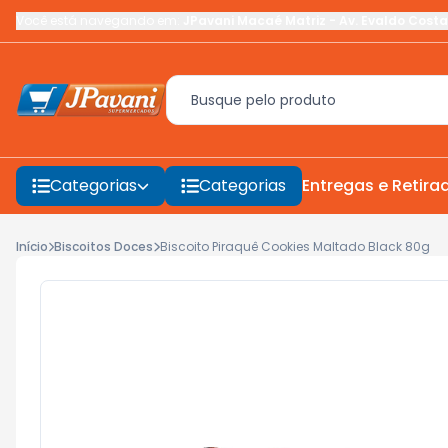
Você está navegando em:
JPavani Macaé Matriz
-
Av. Evaldo Costa
Categorias
Categorias
Entregas e Retira
Início
Biscoitos Doces
Biscoito Piraquê Cookies Maltado Black 80g