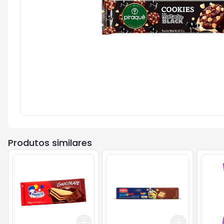
Produtos similares
Add
Add
+
3
+
5
+
10
+
3
+
5
+