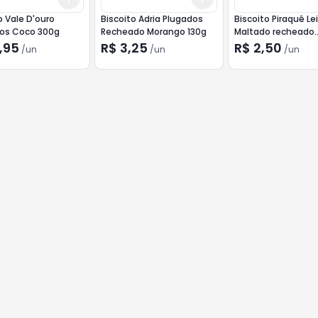
o Vale D'ouro
Biscoito Adria Plugados
Biscoito Piraquê Le
hos Coco 300g
Recheado Morango 130g
Maltado recheado
Chocolate 85g
,95
R$ 3,25
R$ 2,50
/
un
/
un
/
un