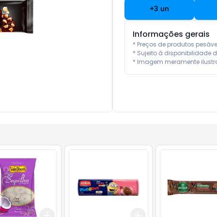
+
3
un
Informações gerais
* Preços de produtos pesáv
* Sujeito à disponibilidade d
* Imagem meramente ilustra
Add
Add
10
+
3
+
5
+
10
+
3
+
5
+
10