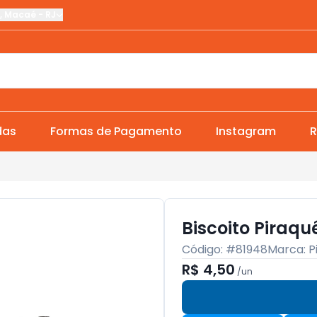
,
Macaé
-
RJ
das
Formas de Pagamento
Instagram
R
Biscoito Piraq
Código: #
81948
Marca:
P
R$ 4,50
/
un