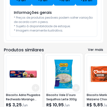
+
3
un
+
5
un
+
10
un
+
20
un
Informações gerais
* Preços de produtos pesáveis podem sofrer variação 
de acordo com o peso;

* Sujeito à disponibilidade de estoque;

* Imagem meramente ilustrativa;
Produtos similares
Ver mais
Add
Add
+
3
+
5
+
10
+
3
+
5
+
10
Biscoito Adria Plugados
Biscoito Vale D'ouro
Biscoito Maril
Recheado Morango
Sequilhos Leite 300g
Maizena Cho
130g
300g
R$ 3,25
R$ 10,95
R$ 5,85
/
un
/
un
/
u