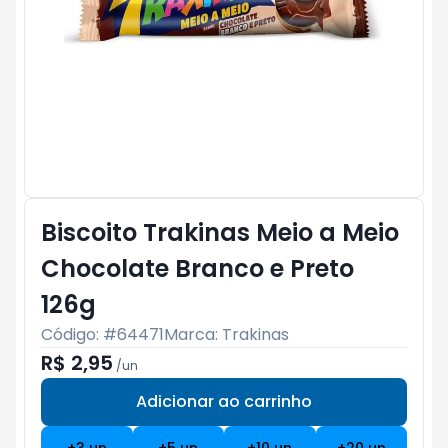
Biscoito Trakinas Meio a Meio
Chocolate Branco e Preto
126g
Código: #
64471
Marca:
Trakinas
R$ 2,95
/
un
Adicionar ao carrinho
Subtotal:
R$ 0