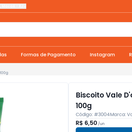
,
Macaé
-
RJ
das
Formas de Pagamento
Instagram
R
 100g
Biscoito Vale D
100g
Código: #
3004
Marca:
Va
R$ 6,50
/
un