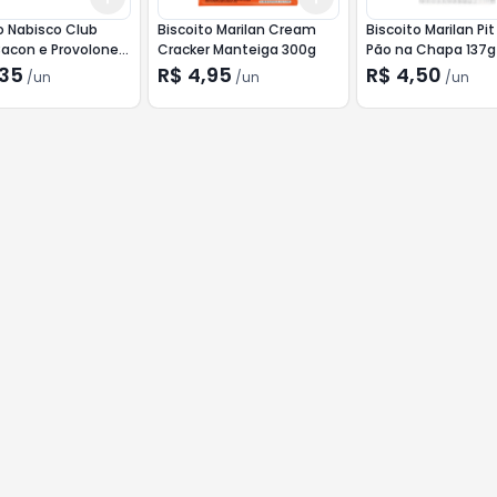
o Nabisco Club
Biscoito Marilan Cream
Biscoito Marilan Pi
Bacon e Provolone
Cracker Manteiga 300g
Pão na Chapa 137g
,35
R$ 4,95
R$ 4,50
/
un
/
un
/
un