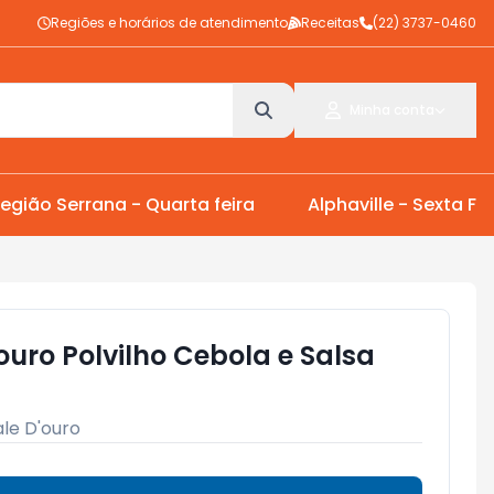
Regiões e horários de atendimento
Receitas
(22) 3737-0460
Minha conta
egião Serrana - Quarta feira
Alphaville - Sexta Fei
'ouro Polvilho Cebola e Salsa
le D'ouro