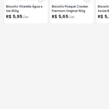
Biscoito Vitarella Água e
Biscoito Piraquê Cracker
Biscoit
Sal 350g
Premium Original 150g
Social 
141g
R$ 5,95
R$ 5,65
R$ 5
/
un
/
un