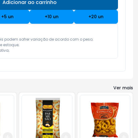
Adicionar ao carrinho
Subtotal:
R$ 0,00
+
5
un
+
10
un
+
20
un
eis podem sofrer variação de acordo com o peso;

e estoque;

tiva;
Ver mais
Add
Add
Add
+
3
+
5
+
10
+
3
+
5
+
10
+
3