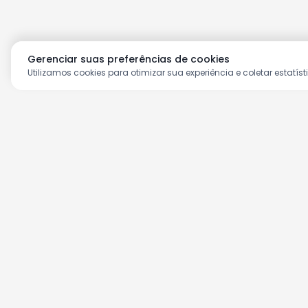
Gerenciar suas preferências de cookies
Utilizamos cookies para otimizar sua experiência e coletar estatíst
Aproveite as nossas prom
Cadastre seu e-mail e receba ofertas ex