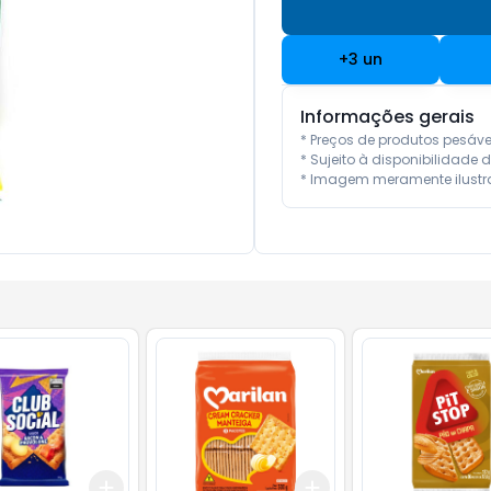
+
3
un
Informações gerais
* Preços de produtos pesáv
* Sujeito à disponibilidade d
* Imagem meramente ilustra
Add
Add
10
+
3
+
5
+
10
+
3
+
5
+
10