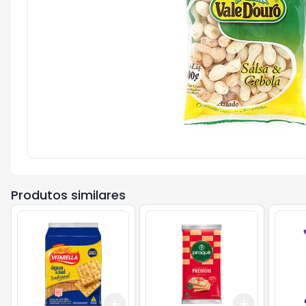
Produtos similares
Add
Add
+
3
+
5
+
10
+
3
+
5
+