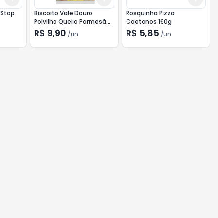
t Stop
Biscoito Vale Douro
Rosquinha Pizza
Polvilho Queijo Parmesão
Caetanos 160g
150g
R$ 9,90
R$ 5,85
/
un
/
un