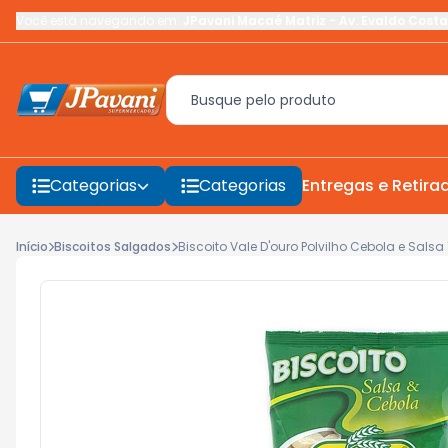
Você está navegando em:
JPavani Macaé Matriz
-
Av. Evaldo Costa
Categorias
Categorias
Entregas e Retira
Início
Biscoitos Salgados
Biscoito Vale D'ouro Polvilho Cebola e Salsa