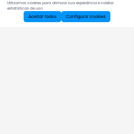
Utilizamos cookies para otimizar sua experiência e coletar
estatísticas de uso.
Aceitar todos
Configurar cookies
Aproveite as nossas promoções!
Cadastre seu e-mail e receba ofertas exclusivas.
QUERO RECEBER