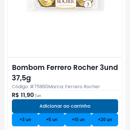
Bombom Ferrero Rocher 3und
37,5g
Código: #
75960
Marca:
Ferrero Rocher
R$ 11,90
/
un
Adicionar ao carrinho
Subtotal:
R$ 0
+
3
un
+
5
un
+
10
un
+
20
un