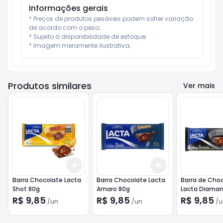
Informações gerais
* Preços de produtos pesáveis podem sofrer variação 
de acordo com o peso;

* Sujeito à disponibilidade de estoque;

* Imagem meramente ilustrativa;
Produtos similares
Ver mais
Add
Add
+
3
+
5
+
10
+
3
+
5
+
10
Barra Chocolate Lacta
Barra Chocolate Lacta
Barra de Cho
Shot 80g
Amaro 80g
Lacta Diaman
80g
R$ 9,85
R$ 9,85
R$ 9,85
/
un
/
un
/
u