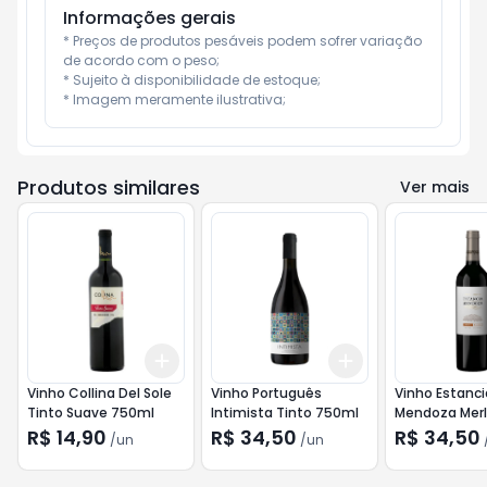
Informações gerais
* Preços de produtos pesáveis podem sofrer variação 
de acordo com o peso;

* Sujeito à disponibilidade de estoque;

* Imagem meramente ilustrativa;
Produtos similares
Ver mais
Add
Add
+
3
+
5
+
10
+
3
+
5
+
10
Vinho Collina Del Sole
Vinho Português
Vinho Estanci
Tinto Suave 750ml
Intimista Tinto 750ml
Mendoza Merl
Malbec 750m
R$ 14,90
R$ 34,50
R$ 34,50
/
un
/
un