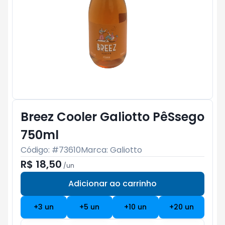
Breez Cooler Galiotto PêSsego
750ml
Código: #
73610
Marca:
Galiotto
R$ 18,50
/
un
Adicionar ao carrinho
Subtotal:
R$ 0
+
3
un
+
5
un
+
10
un
+
20
un