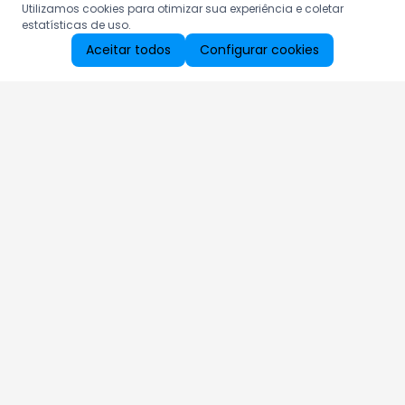
Utilizamos cookies para otimizar sua experiência e coletar
estatísticas de uso.
Aceitar todos
Configurar cookies
Aproveite as nossas promoções!
Cadastre seu e-mail e receba ofertas exclusivas.
QUERO RECEBER