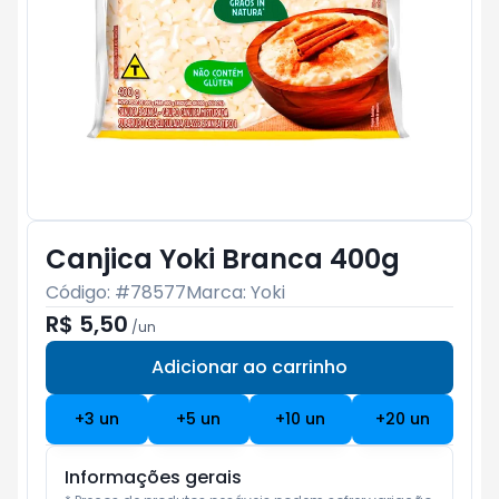
Canjica Yoki Branca 400g
Código: #
78577
Marca:
Yoki
R$ 5,50
/
un
Adicionar ao carrinho
Subtotal:
R$ 0
+
3
un
+
5
un
+
10
un
+
20
un
Informações gerais