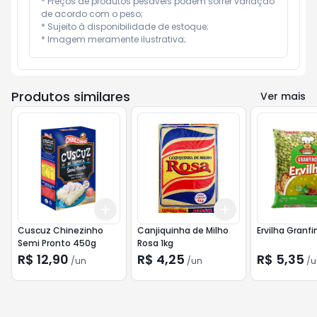
* Preços de produtos pesáveis podem sofrer variação 
de acordo com o peso;

* Sujeito à disponibilidade de estoque;

* Imagem meramente ilustrativa;
Produtos similares
Ver mais
Add
Add
+
3
+
5
+
10
+
3
+
5
+
10
Cuscuz Chinezinho
Canjiquinha de Milho
Ervilha Granf
Semi Pronto 450g
Rosa 1kg
R$ 12,90
R$ 4,25
R$ 5,35
/
un
/
un
/
u