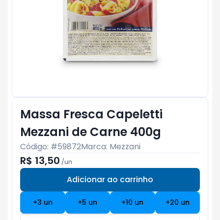
Massa Fresca Capeletti
Mezzani de Carne 400g
Código: #
59872
Marca:
Mezzani
R$ 13,50
/
un
Adicionar ao carrinho
Subtotal:
R$ 0
+
3
un
+
5
un
+
10
un
+
20
un