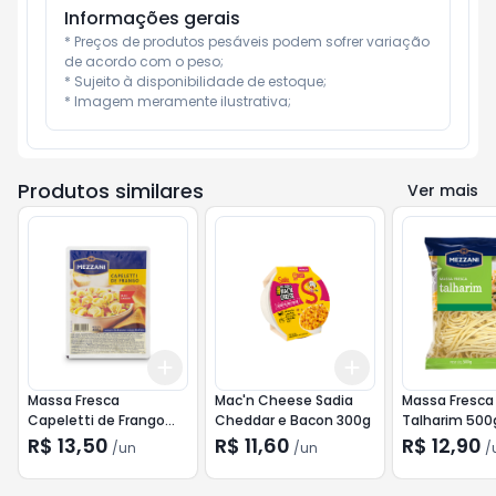
Informações gerais
* Preços de produtos pesáveis podem sofrer variação 
de acordo com o peso;

* Sujeito à disponibilidade de estoque;

* Imagem meramente ilustrativa;
Produtos similares
Ver mais
Add
Add
+
3
+
5
+
10
+
3
+
5
+
10
Massa Fresca
Mac'n Cheese Sadia
Massa Fresca
Capeletti de Frango
Cheddar e Bacon 300g
Talharim 500
Mezzani 400g
R$ 13,50
R$ 11,60
R$ 12,90
/
un
/
un
/