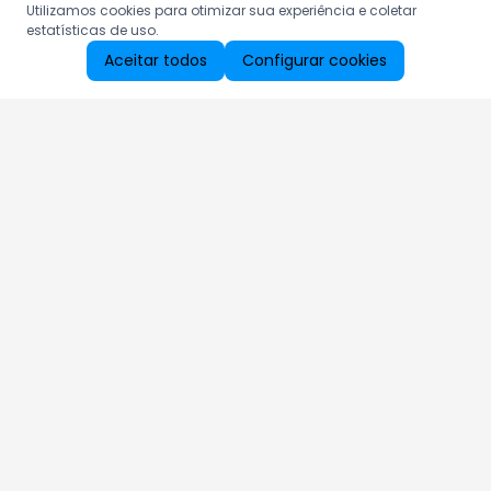
Utilizamos cookies para otimizar sua experiência e coletar
estatísticas de uso.
Aceitar todos
Configurar cookies
Aproveite as nossas promoções!
Cadastre seu e-mail e receba ofertas exclusivas.
QUERO RECEBER