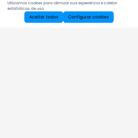
Utilizamos cookies para otimizar sua experiência e coletar
estatísticas de uso.
Aceitar todos
Configurar cookies
Aproveite as nossas promoções!
Cadastre seu e-mail e receba ofertas exclusivas.
QUERO RECEBER