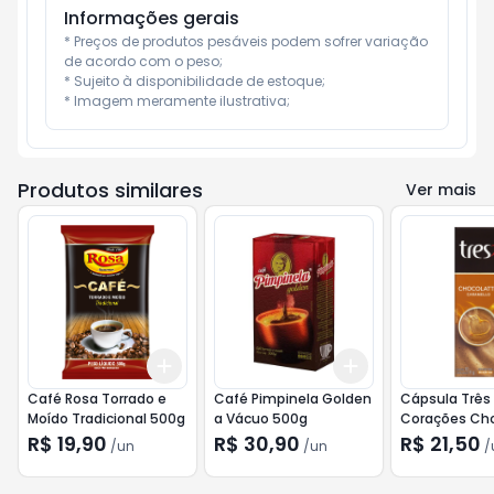
Informações gerais
* Preços de produtos pesáveis podem sofrer variação 
de acordo com o peso;

* Sujeito à disponibilidade de estoque;

* Imagem meramente ilustrativa;
Produtos similares
Ver mais
Add
Add
+
3
+
5
+
10
+
3
+
5
+
10
Café Rosa Torrado e
Café Pimpinela Golden
Cápsula Três
Moído Tradicional 500g
a Vácuo 500g
Corações Cho
Caramello 11
R$ 19,90
R$ 30,90
R$ 21,50
/
un
/
un
/