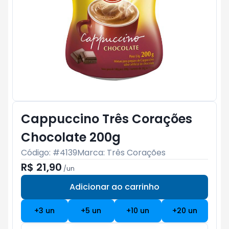
Cappuccino Três Corações
Chocolate 200g
Código: #
4139
Marca:
Três Corações
R$ 21,90
/
un
Adicionar ao carrinho
Subtotal:
R$ 0
+
3
un
+
5
un
+
10
un
+
20
un