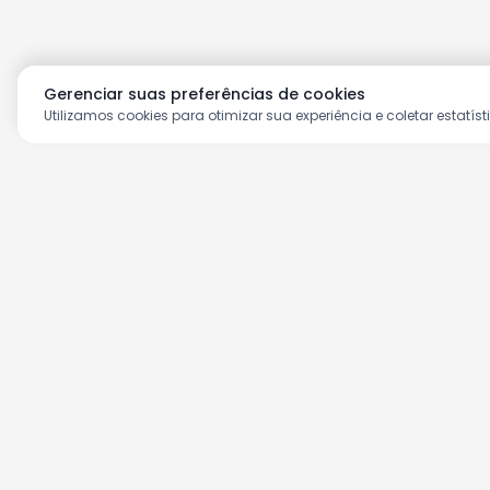
Gerenciar suas preferências de cookies
Utilizamos cookies para otimizar sua experiência e coletar estatíst
Aproveite as nossas prom
Cadastre seu e-mail e receba ofertas ex