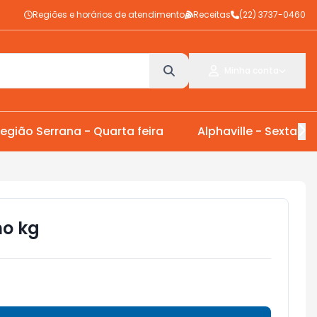
Regiões e horários de atendimento
Receitas
(22) 3737-0460
Minha conta
egião Serrana - Quarta feira
Alphaville - Sexta Fei
no kg