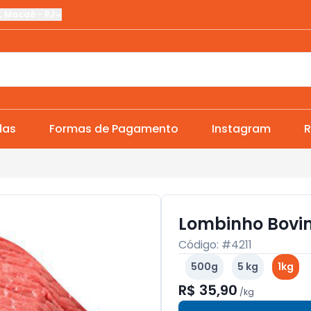
,
Macaé
-
RJ
das
Formas de Pagamento
Instagram
R
Lombinho Bovi
Código: #
4211
500g
5 kg
1kg
R$ 35,90
/
kg