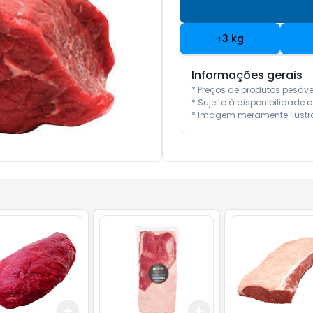
+
3
kg
Informações gerais
* Preços de produtos pesáv
* Sujeito à disponibilidade d
* Imagem meramente ilustra
Add
Add
kg
+
3
kg
+
5
kg
+
3
kg
+
5
kg