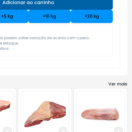
Adicionar ao carrinho
Subtotal:
R$ 0,00
+
5
kg
+
10
kg
+
20
kg
eis podem sofrer variação de acordo com o peso;

e estoque;

tiva;
Ver mais
Add
Add
Add
+
3
kg
+
5
kg
+
3
kg
+
5
kg
+
3