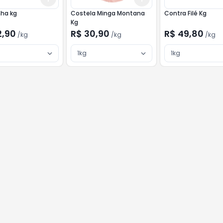
nha kg
Costela Minga Montana
Contra Filé Kg
Kg
2,90
R$ 30,90
R$ 49,80
/
kg
/
kg
/
kg
1kg
1kg