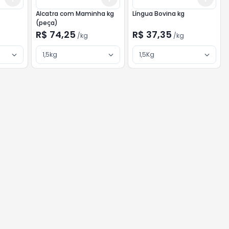
Alcatra com Maminha kg
Língua Bovina kg
(peça)
R$ 74,25
R$ 37,35
/
kg
/
kg
1,5kg
1,5Kg