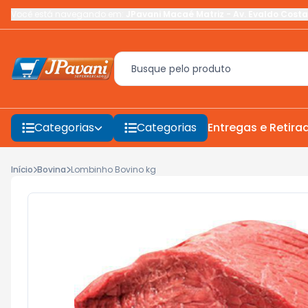
Você está navegando em:
JPavani Macaé Matriz
-
Av. Evaldo Costa
Categorias
Categorias
Entregas e Retira
Início
Bovina
Lombinho Bovino kg