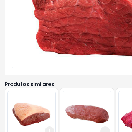
Produtos similares
Add
Add
+
3
kg
+
5
kg
+
3
kg
+
5