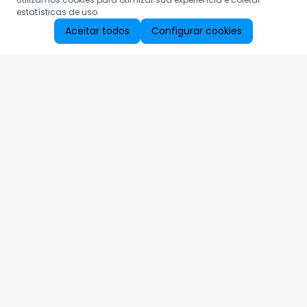
estatísticas de uso.
Aceitar todos
Configurar cookies
Aproveite as nossas promoções!
Cadastre seu e-mail e receba ofertas exclusivas.
QUERO RECEBER