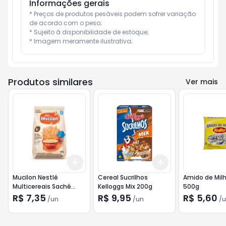
Informações gerais
* Preços de produtos pesáveis podem sofrer variação 
de acordo com o peso;

* Sujeito à disponibilidade de estoque;

* Imagem meramente ilustrativa;
Produtos similares
Ver mais
Add
Add
+
3
+
5
+
10
+
3
+
5
+
10
Mucilon Nestlé
Cereal Sucrilhos
Amido de Milho Kodi
Multicereais Sachê
Kelloggs Mix 200g
500g
180g
R$ 7,35
R$ 9,95
R$ 5,60
/
un
/
un
/
u