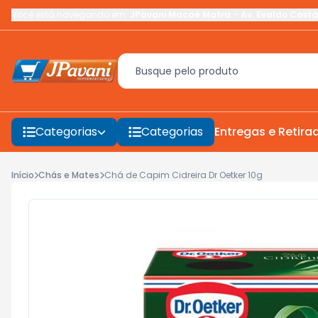
Você está navegando em:
JPavani Macaé Matriz
-
Av. Evaldo Costa
Categorias
Categorias
Entregas e Retira
Início
Chás e Mates
Chá de Capim Cidreira Dr Oetker 10g