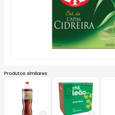
Produtos similares
Add
Add
+
3
+
5
+
10
+
3
+
5
+