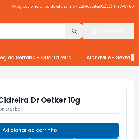
Regiões e horários de atendimento
Receitas
(22) 3737-0460
Minha conta
egião Serrana - Quarta feira
Alphaville - Sexta Fei
idreira Dr Oetker 10g
Dr Oetker
Adicionar ao carrinho
Subtotal:
R$ 0,00