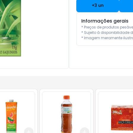
+
3
un
Informações gerais
* Preços de produtos pesáv
* Sujeito à disponibilidade d
* Imagem meramente ilustra
Add
Add
10
+
3
+
5
+
10
+
3
+
5
+
10