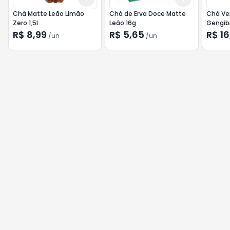
Chá Matte Leão Limão
Chá de Erva Doce Matte
Chá Ver
Zero 1,5l
Leão 16g
Gengibr
R$ 8,99
R$ 5,65
R$ 16
/
un
/
un