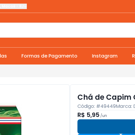
,
Macaé
-
RJ
das
Formas de Pagamento
Instagram
R
Chá de Capim C
Código: #
49449
Marca:
R$ 5,95
/
un