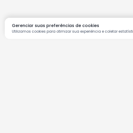
Gerenciar suas preferências de cookies
Utilizamos cookies para otimizar sua experiência e coletar estatíst
Aproveite as nossas prom
Cadastre seu e-mail e receba ofertas ex