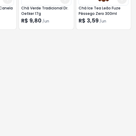
Canela
Chá Verde Tradicional Dr.
Chá Ice Tea Leão Fuze
Oetker 17g
Pêssego Zero 300ml
R$ 9,80
R$ 3,59
/
un
/
un