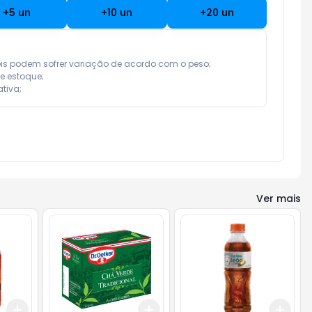
+
5
un
+
10
un
+
20
un
eis podem sofrer variação de acordo com o peso;

e estoque;

tiva;
Ver mais
Add
Add
Add
+
3
+
5
+
10
+
3
+
5
+
10
+
3