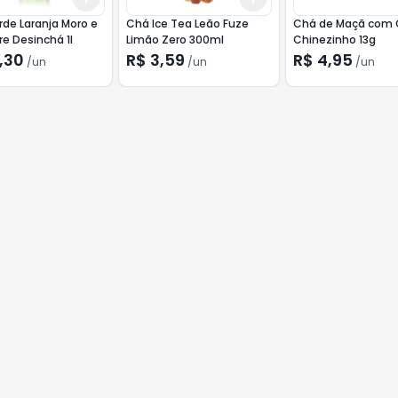
de Laranja Moro e
Chá Ice Tea Leão Fuze
Chá de Maçã com 
e Desinchá 1l
Limão Zero 300ml
Chinezinho 13g
,30
R$ 3,59
R$ 4,95
/
un
/
un
/
un