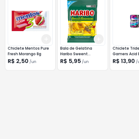
Add
Add
+
3
+
5
+
10
+
3
+
5
+
10
Chiclete Mentos Pure
Bala de Gelatina
Chiclete Trid
Fresh Morango 8g
Haribo Sweent
Gamers Acid 
Bananas 80g
48,3g
R$ 2,50
R$ 5,95
R$ 13,90
/
un
/
un
/