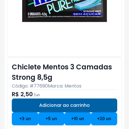
Chiclete Mentos 3 Camadas
Strong 8,5g
Código: #
77690
Marca:
Mentos
R$ 2,50
/
un
Adicionar ao carrinho
Subtotal:
R$ 0
+
3
un
+
5
un
+
10
un
+
20
un