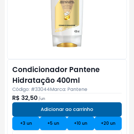
Condicionador Pantene
Hidratação 400ml
Código: #
33044
Marca:
Pantene
R$ 32,50
/
un
Adicionar ao carrinho
Subtotal:
R$ 0
+
3
un
+
5
un
+
10
un
+
20
un