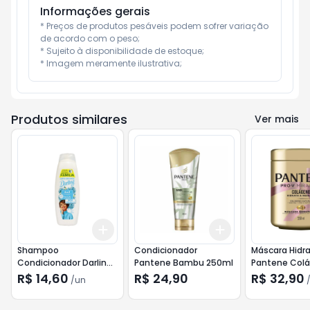
Informações gerais
* Preços de produtos pesáveis podem sofrer variação 
de acordo com o peso;

* Sujeito à disponibilidade de estoque;

* Imagem meramente ilustrativa;
Produtos similares
Ver mais
Add
Add
+
3
+
5
+
10
+
3
+
5
+
10
Shampoo
Condicionador
Máscara Hidr
Condicionador Darling
Pantene Bambu 250ml
Pantene Col
2 em 1 650ml
550ml
R$ 14,60
R$ 24,90
R$ 32,90
/
un