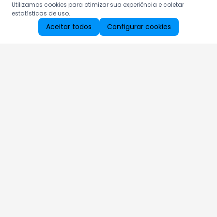
Utilizamos cookies para otimizar sua experiência e coletar
estatísticas de uso.
Aceitar todos
Configurar cookies
Aproveite as nossas promoções!
Cadastre seu e-mail e receba ofertas exclusivas.
QUERO RECEBER