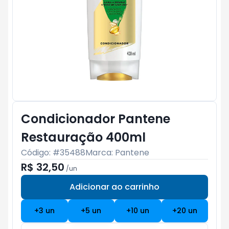
Condicionador Pantene
Restauração 400ml
Código: #
35488
Marca:
Pantene
R$ 32,50
/
un
Adicionar ao carrinho
Subtotal:
R$ 0
+
3
un
+
5
un
+
10
un
+
20
un