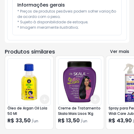
Informações gerais
* Preços de produtos pesáveis podem sofrer variação 
de acordo com o peso;

* Sujeito à disponibilidade de estoque;

* Imagem meramente ilustrativa;
Produtos similares
Ver mais
Add
Add
+
3
+
5
+
10
+
3
+
5
+
10
Óleo de Argan Oil Lola
Creme de Tratamento
Spray para Pe
50 Ml
Skala Mais Lisos 1Kg
Widi Care Jub
300ml
R$ 33,50
R$ 13,50
R$ 43,90
/
un
/
un