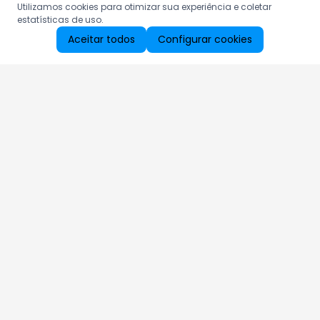
Utilizamos cookies para otimizar sua experiência e coletar
estatísticas de uso.
Aceitar todos
Configurar cookies
Aproveite as nossas promoções!
Cadastre seu e-mail e receba ofertas exclusivas.
QUERO RECEBER