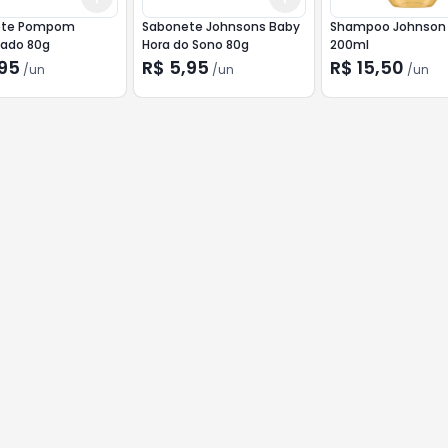
ete Pompom
Sabonete Johnsons Baby
Shampoo Johnson
nado 80g
Hora do Sono 80g
200ml
,95
R$ 5,95
R$ 15,50
/
un
/
un
/
un