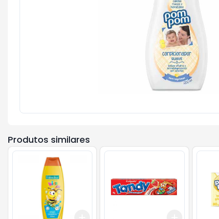
Produtos similares
Add
Add
+
3
+
5
+
10
+
3
+
5
+