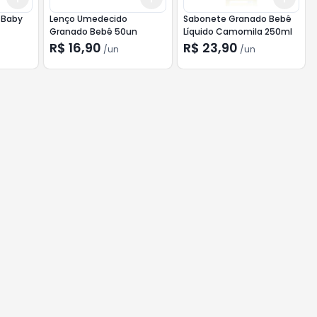
 Baby
Lenço Umedecido
Sabonete Granado Bebê
Granado Bebê 50un
Líquido Camomila 250ml
R$ 16,90
R$ 23,90
/
un
/
un