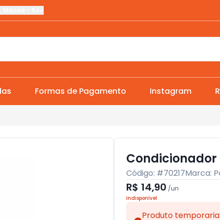
,
Macaé
-
RJ
das
Formas de Pagamento
Instagram
R
Condicionador
Código: #
70217
Marca:
P
R$ 14,90
/
un
Indisponível
Produto temporaria