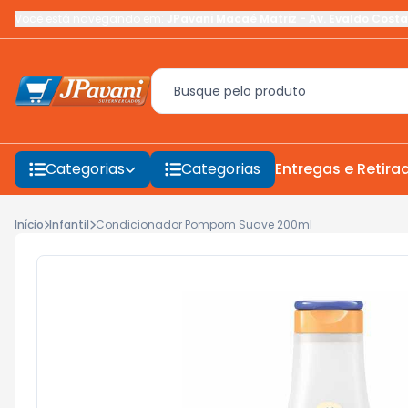
Você está navegando em:
JPavani Macaé Matriz
-
Av. Evaldo Costa
Categorias
Categorias
Entregas e Retira
Início
Infantil
Condicionador Pompom Suave 200ml