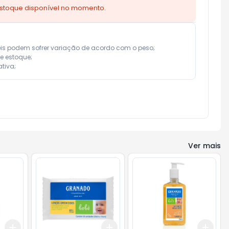
estoque disponível no momento.
eis podem sofrer variação de acordo com o peso;

e estoque;

tiva;
Ver mais
Add
Add
Add
+
3
+
5
+
10
+
3
+
5
+
10
+
3