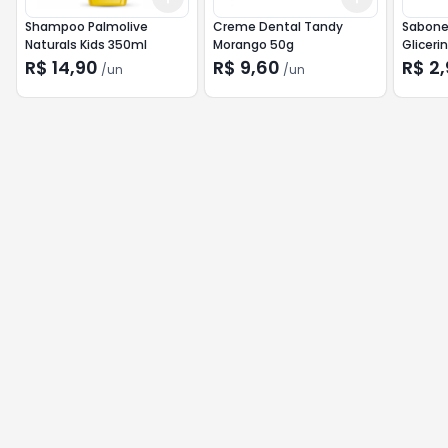
Shampoo Palmolive
Creme Dental Tandy
Sabon
Naturals Kids 350ml
Morango 50g
Gliceri
R$ 14,90
R$ 9,60
R$ 2
/
un
/
un