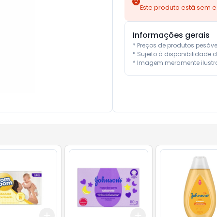
Este produto está sem 
Informações gerais
* Preços de produtos pesáv
* Sujeito à disponibilidade d
* Imagem meramente ilustra
Add
Add
10
+
3
+
5
+
10
+
3
+
5
+
10