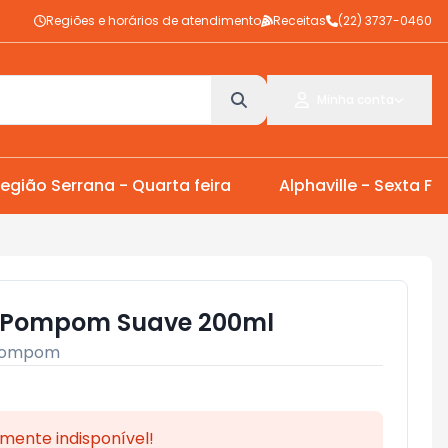
Regiões e horários de atendimento
Receitas
(22) 3737-0460
Minha conta
egião Serrana - Quarta feira
Alphaville - Sexta Fei
 Pompom Suave 200ml
ompom
mente indisponível!