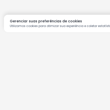
Gerenciar suas preferências de cookies
Utilizamos cookies para otimizar sua experiência e coletar estatíst
Aproveite as nossas prom
Cadastre seu e-mail e receba ofertas ex