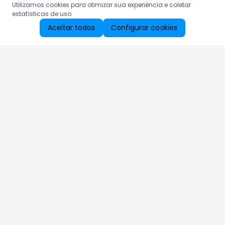
Utilizamos cookies para otimizar sua experiência e coletar
estatísticas de uso.
Aceitar todos
Configurar cookies
Aproveite as nossas promoções!
Cadastre seu e-mail e receba ofertas exclusivas.
QUERO RECEBER