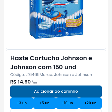
Haste Cartucho Johnson e
Johnson com 150 und
Código: #
6465
Marca:
Johnson e Johnson
R$ 14,90
/
un
Adicionar ao carrinho
Subtotal:
R$ 0
+
3
un
+
5
un
+
10
un
+
20
un