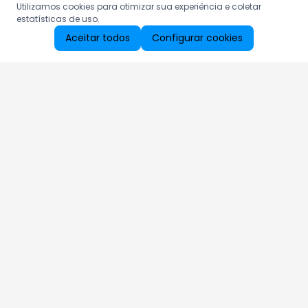
Utilizamos cookies para otimizar sua experiência e coletar
estatísticas de uso.
Aceitar todos
Configurar cookies
Aproveite as nossas promoções!
Cadastre seu e-mail e receba ofertas exclusivas.
QUERO RECEBER