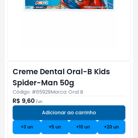
Creme Dental Oral-B Kids
Spider-Man 50g
Código: #
65929
Marca:
Oral B
R$ 9,60
/
un
Adicionar ao carrinho
Subtotal:
R$ 0
+
3
un
+
5
un
+
10
un
+
20
un