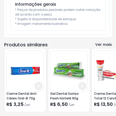
Informações gerais
* Preços de produtos pesáveis podem sofrer variação 
de acordo com o peso;

* Sujeito à disponibilidade de estoque;

* Imagem meramente ilustrativa;
Produtos similares
Ver mais
Add
Add
+
3
+
5
+
10
+
3
+
5
+
10
Creme Dental Anti
Gel Dental Sorriso
Creme Dental
Cáries Oral-B 70g
Fresh Hortelã 90g
Total 12 Carv
R$ 3,25
R$ 6,50
R$ 13,50
/
un
/
un
/