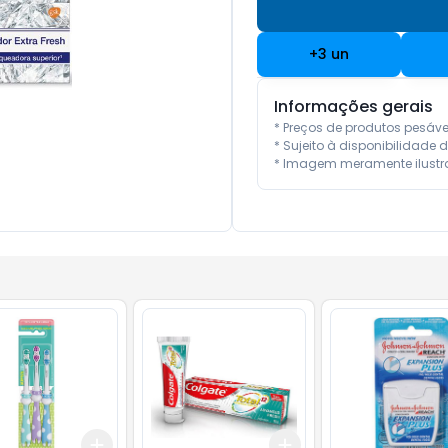
+
3
un
Informações gerais
* Preços de produtos pesáv
* Sujeito à disponibilidade d
* Imagem meramente ilustra
Add
Add
10
+
3
+
5
+
10
+
3
+
5
+
10