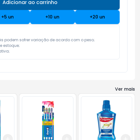
Adicionar ao carrinho
Subtotal:
R$ 0,00
+
5
un
+
10
un
+
20
un
eis podem sofrer variação de acordo com o peso;

e estoque;

tiva;
Ver mais
Add
Add
Add
+
3
+
5
+
10
+
3
+
5
+
10
+
3