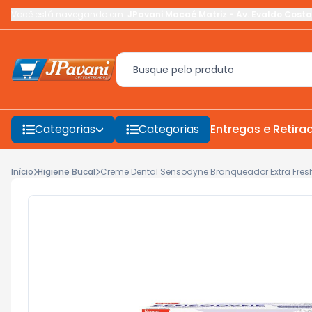
Você está navegando em:
JPavani Macaé Matriz
-
Av. Evaldo Costa
Categorias
Categorias
Entregas e Retira
Início
Higiene Bucal
Creme Dental Sensodyne Branqueador Extra Fres