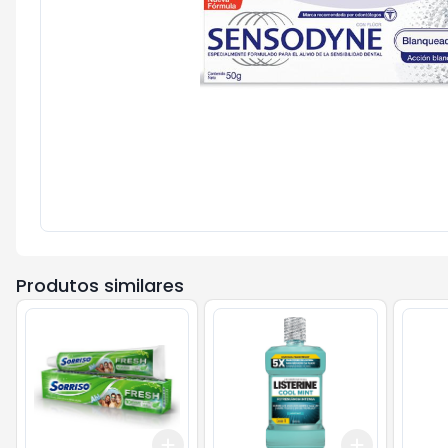
Produtos similares
Add
Add
+
3
+
5
+
10
+
3
+
5
+