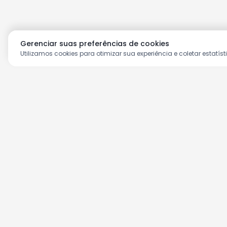
Gerenciar suas preferências de cookies
Utilizamos cookies para otimizar sua experiência e coletar estatíst
Aproveite as nossas prom
Cadastre seu e-mail e receba ofertas ex