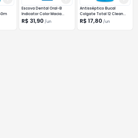
Escova Dental Oral-B
Antisséptico Bucal
 50m
Indicator Color Macia
Colgate Total 12 Clean
Suave 4 unidades
Mint 250ml
R$ 31,90
R$ 17,80
/
un
/
un