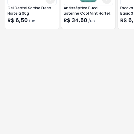
Gel Dental Sorriso Fresh
Antisséptico Bucal
Escova 
Hortelã 90g
Listerine Cool Mint Hortelã
Basic 3
1l
R$ 6,50
R$ 34,50
R$ 6
/
un
/
un