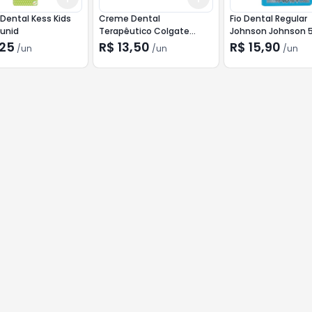
Dental Kess Kids
Creme Dental
Fio Dental Regular
 unid
Terapêutico Colgate
Johnson Johnson
Total 12 Advance Fresh
,25
R$ 13,50
R$ 15,90
/
un
/
un
/
un
90g