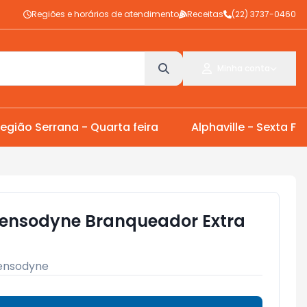
Regiões e horários de atendimento
Receitas
(22) 3737-0460
Minha conta
egião Serrana - Quarta feira
Alphaville - Sexta Fei
Sensodyne Branqueador Extra
ensodyne