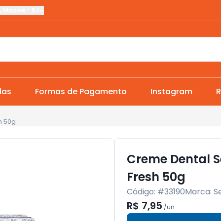
,
Macaé
-
RJ
das
Formas de Pagamento
Instagram
R
h 50g
Creme Dental 
Fresh 50g
Código: #
33190
Marca:
S
R$ 7,95
/
un