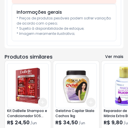
Informações gerais
* Preços de produtos pesáveis podem sofrer variação 
de acordo com o peso;

* Sujeito à disponibilidade de estoque;

* Imagem meramente ilustrativa;
Produtos similares
Ver mais
Add
Add
+
3
+
5
+
10
+
3
+
5
+
10
Kit DaBelle Shampoo e
Gelatina Capilar Skala
Reparador de
Condicionador SOS
Cachos 1kg
Márcia Extra B
Crescimento 250ml
R$ 24,50
R$ 34,50
R$ 9,80
/
un
/
un
/
u