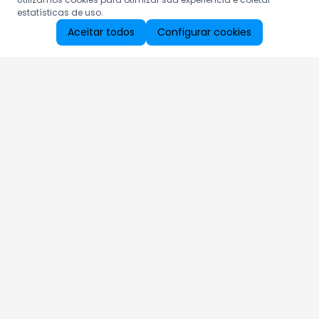
estatísticas de uso.
Aceitar todos
Configurar cookies
Aproveite as nossas promoções!
Cadastre seu e-mail e receba ofertas exclusivas.
QUERO RECEBER