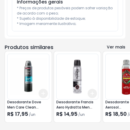
Informações gerais
* Preços de produtos pesáveis podem sofrer variação 
de acordo com o peso;

* Sujeito à disponibilidade de estoque;

* Imagem meramente ilustrativa;
Produtos similares
Ver mais
Add
Add
+
3
+
5
+
10
+
3
+
5
+
10
Desodorante Dove
Desodorante Francis
Desodorante 
Men Care Clean
Aero Hydratta Men
Aerosol
Comfort 150ml
Branco e Preto150ml
Antitranspira
R$ 17,95
R$ 14,95
R$ 18,50
/
un
/
un
/
150ml