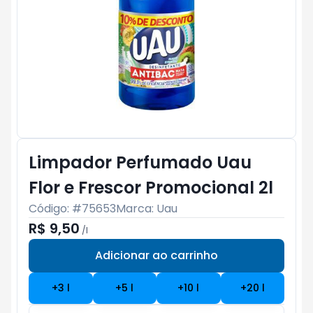
Limpador Perfumado Uau
Flor e Frescor Promocional 2l
Código: #
75653
Marca:
Uau
R$ 9,50
/
l
Adicionar ao carrinho
Subtotal:
R$ 0
+
3
l
+
5
l
+
10
l
+
20
l