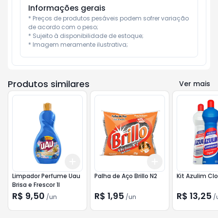
Informações gerais
* Preços de produtos pesáveis podem sofrer variação 
de acordo com o peso;

* Sujeito à disponibilidade de estoque;

* Imagem meramente ilustrativa;
Produtos similares
Ver mais
Add
Add
+
3
+
5
+
10
+
3
+
5
+
10
Limpador Perfume Uau
Palha de Aço Brillo N2
Kit Azulim Cl
Brisa e Frescor 1l
R$ 9,50
R$ 1,95
R$ 13,25
/
un
/
un
/