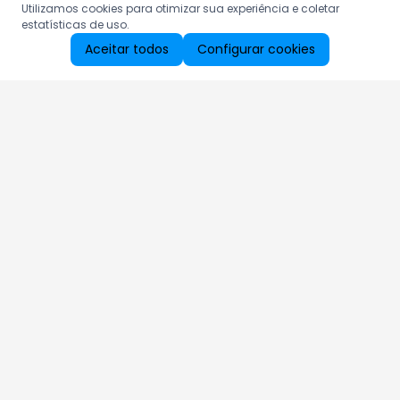
Utilizamos cookies para otimizar sua experiência e coletar
estatísticas de uso.
Aceitar todos
Configurar cookies
Aproveite as nossas promoções!
Cadastre seu e-mail e receba ofertas exclusivas.
QUERO RECEBER