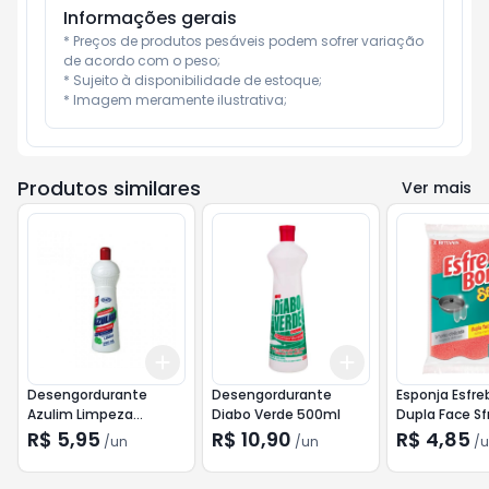
Informações gerais
* Preços de produtos pesáveis podem sofrer variação 
de acordo com o peso;

* Sujeito à disponibilidade de estoque;

* Imagem meramente ilustrativa;
Produtos similares
Ver mais
Add
Add
+
3
+
5
+
10
+
3
+
5
+
10
Desengordurante
Desengordurante
Esponja Esfr
Azulim Limpeza
Diabo Verde 500ml
Dupla Face Sf
Pesada Limão 500ml
R$ 5,95
R$ 10,90
R$ 4,85
/
un
/
un
/
u