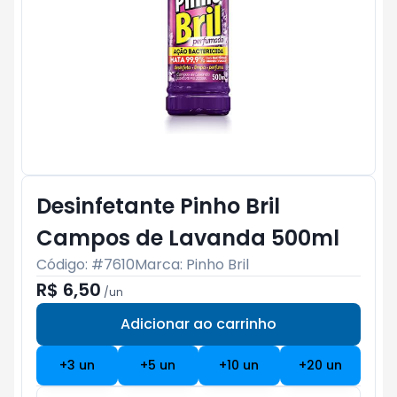
Desinfetante Pinho Bril
Campos de Lavanda 500ml
Código: #
7610
Marca:
Pinho Bril
R$ 6,50
/
un
Adicionar ao carrinho
Subtotal:
R$ 0
+
3
un
+
5
un
+
10
un
+
20
un