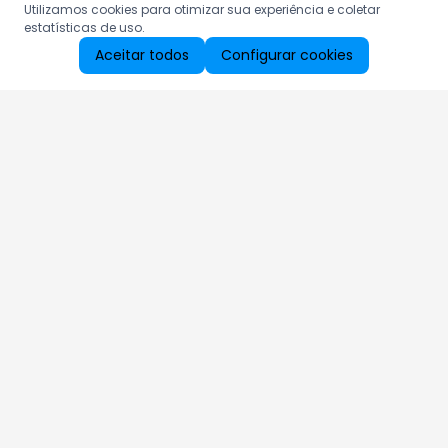
Utilizamos cookies para otimizar sua experiência e coletar
estatísticas de uso.
Aceitar todos
Configurar cookies
Aproveite as nossas promoções!
Cadastre seu e-mail e receba ofertas exclusivas.
QUERO RECEBER