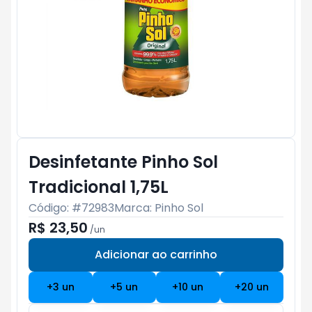
Desinfetante Pinho Sol
Tradicional 1,75L
Código: #
72983
Marca:
Pinho Sol
R$ 23,50
/
un
Adicionar ao carrinho
Subtotal:
R$ 0
+
3
un
+
5
un
+
10
un
+
20
un