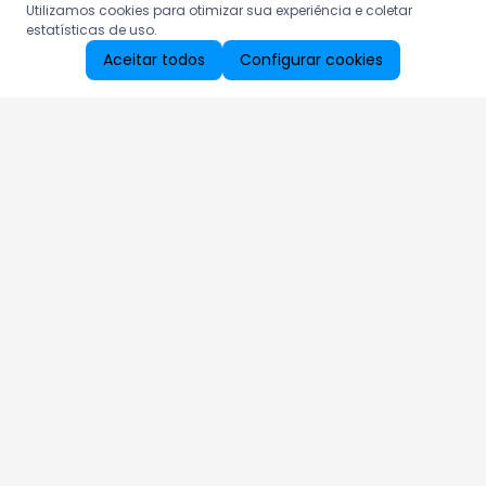
Utilizamos cookies para otimizar sua experiência e coletar
estatísticas de uso.
Aceitar todos
Configurar cookies
Aproveite as nossas promoções!
Cadastre seu e-mail e receba ofertas exclusivas.
QUERO RECEBER