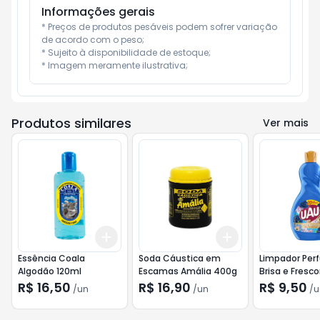
Informações gerais
* Preços de produtos pesáveis podem sofrer variação 
de acordo com o peso;

* Sujeito à disponibilidade de estoque;

* Imagem meramente ilustrativa;
Produtos similares
Ver mais
Add
Add
+
3
+
5
+
10
+
3
+
5
+
10
Essência Coala
Soda Cáustica em
Limpador Per
Algodão 120ml
Escamas Amália 400g
Brisa e Frescor
R$ 16,50
R$ 16,90
R$ 9,50
/
un
/
un
/
u