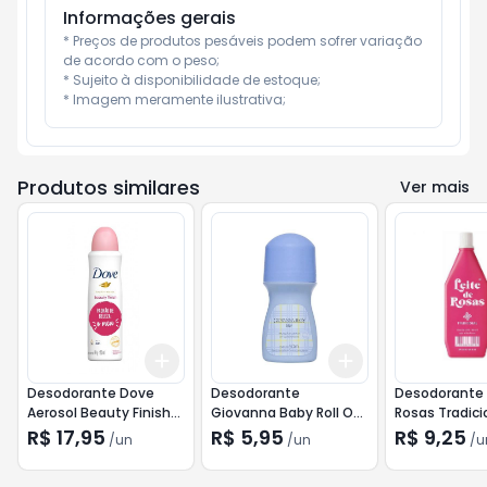
Informações gerais
* Preços de produtos pesáveis podem sofrer variação 
de acordo com o peso;

* Sujeito à disponibilidade de estoque;

* Imagem meramente ilustrativa;
Produtos similares
Ver mais
Add
Add
+
3
+
5
+
10
+
3
+
5
+
10
Desodorante Dove
Desodorante
Desodorante 
Aerosol Beauty Finish
Giovanna Baby Roll On
Rosas Tradici
150ml
Blue 50ml
310ml
R$ 17,95
R$ 5,95
R$ 9,25
/
un
/
un
/
u