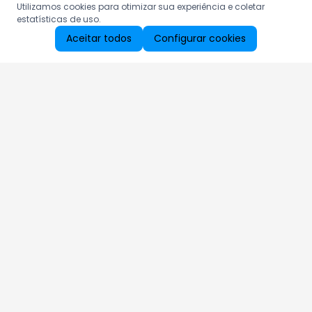
Utilizamos cookies para otimizar sua experiência e coletar
estatísticas de uso.
Aceitar todos
Configurar cookies
Aproveite as nossas promoções!
Cadastre seu e-mail e receba ofertas exclusivas.
QUERO RECEBER