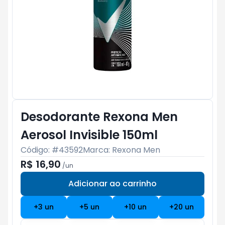
Desodorante Rexona Men
Aerosol Invisible 150ml
Código: #
43592
Marca:
Rexona Men
R$ 16,90
/
un
Adicionar ao carrinho
Subtotal:
R$ 0
+
3
un
+
5
un
+
10
un
+
20
un