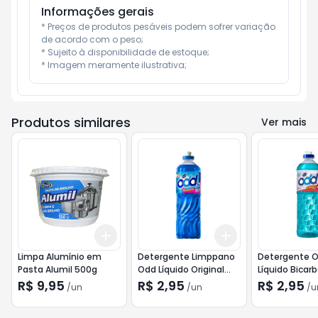
Informações gerais
* Preços de produtos pesáveis podem sofrer variação 
de acordo com o peso;

* Sujeito à disponibilidade de estoque;

* Imagem meramente ilustrativa;
Produtos similares
Ver mais
Add
Add
+
3
+
5
+
10
+
3
+
5
+
10
Limpa Alumínio em
Detergente Limppano
Detergente 
Pasta Alumil 500g
Odd Líquido Original
Líquido Bicar
500ml
500ml
R$ 9,95
R$ 2,95
R$ 2,95
/
un
/
un
/
u