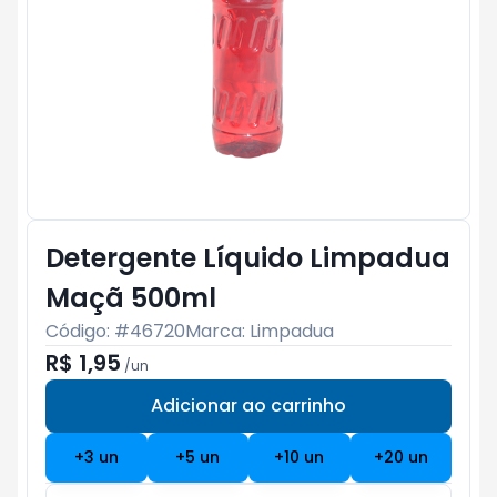
Detergente Líquido Limpadua
Maçã 500ml
Código: #
46720
Marca:
Limpadua
R$ 1,95
/
un
Adicionar ao carrinho
Subtotal:
R$ 0
+
3
un
+
5
un
+
10
un
+
20
un