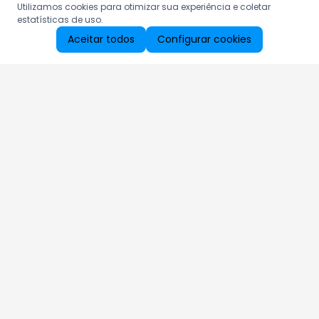
Utilizamos cookies para otimizar sua experiência e coletar
estatísticas de uso.
Aceitar todos
Configurar cookies
Aproveite as nossas promoções!
Cadastre seu e-mail e receba ofertas exclusivas.
QUERO RECEBER