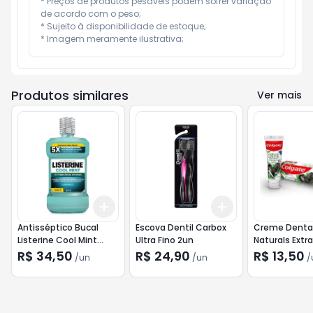
* Preços de produtos pesáveis podem sofrer variação 
de acordo com o peso;

* Sujeito à disponibilidade de estoque;

* Imagem meramente ilustrativa;
Produtos similares
Ver mais
Add
Add
+
3
+
5
+
10
+
3
+
5
+
10
Antisséptico Bucal
Escova Dentil Carbox
Creme Dental
Listerine Cool Mint
Ultra Fino 2un
Naturals Extr
Hortelã 1l
Purificante 9
R$ 34,50
R$ 24,90
R$ 13,50
/
un
/
un
/