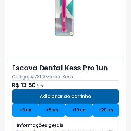
Escova Dental Kess Pro 1un
Código: #
73113
Marca:
Kess
R$ 13,50
/
un
Adicionar ao carrinho
Subtotal:
R$ 0
+
3
un
+
5
un
+
10
un
+
20
un
Informações gerais