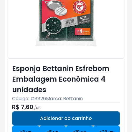
Esponja Bettanin Esfrebom
Embalagem Econômica 4
unidades
Código: #
8826
Marca:
Bettanin
R$ 7,60
/
un
Adicionar ao carrinho
Subtotal:
R$ 0