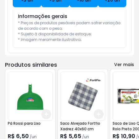
+
3
un
+
5
un
+
10
un
+
20
un
Informações gerais
* Preços de produtos pesáveis podem sofrer variação 
de acordo com o peso;

* Sujeito à disponibilidade de estoque;

* Imagem meramente ilustrativa;
Produtos similares
Ver mais
Add
Add
+
3
+
5
+
10
+
3
+
5
+
10
Pá Rossi para Lixo
Saco Alvejado Fortfio
Saco de Lixo 
Xadrez 40x60 cm
Rolo Preto 200
90X115cm 5 s
R$ 6,50
R$ 5,65
R$ 10,90
/
un
/
un
/