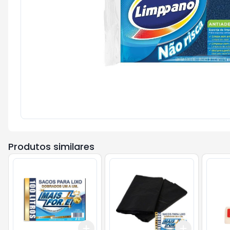
Produtos similares
Add
Add
+
3
+
5
+
10
+
3
+
5
+