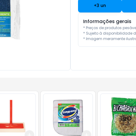
+
3
un
Informações gerais
* Preços de produtos pesáv
* Sujeito à disponibilidade d
* Imagem meramente ilustra
Add
Add
10
+
3
+
5
+
10
+
3
+
5
+
10