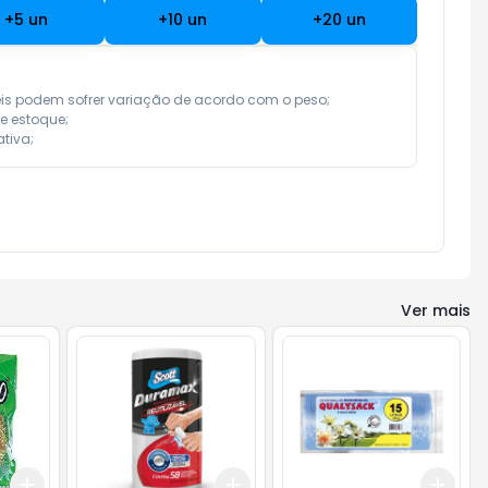
+
5
un
+
10
un
+
20
un
eis podem sofrer variação de acordo com o peso;

e estoque;

tiva;
Ver mais
Add
Add
Add
+
3
+
5
+
10
+
3
+
5
+
10
+
3