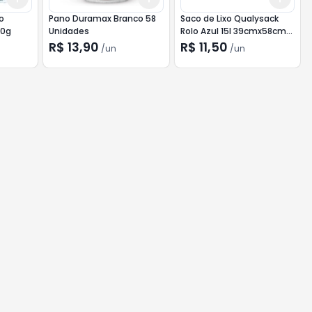
o
Pano Duramax Branco 58
Saco de Lixo Qualysack
10g
Unidades
Rolo Azul 15l 39cmx58cm
60 sacos
R$ 13,90
R$ 11,50
/
un
/
un