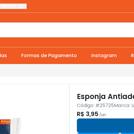
,
Macaé
-
RJ
das
Formas de Pagamento
Instagram
R
Esponja Antiad
Código: #
25725
Marca:
R$ 3,95
/
un