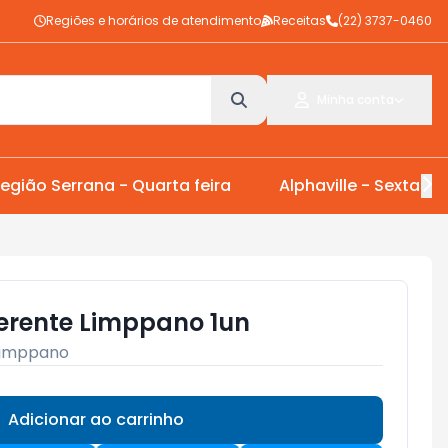
Regiões e horários de atendimento
Receitas
(22) 3737-0460
Minha conta
egião Serrana - Quarta feira
Alphaville - Sexta Fei
erente Limppano 1un
Limppano
Adicionar ao carrinho
Subtotal:
R$ 0,00