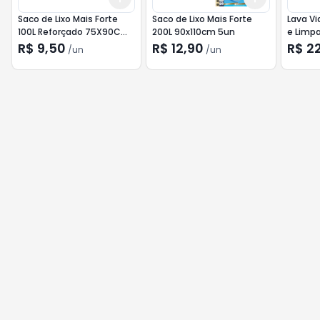
Saco de Lixo Mais Forte
Saco de Lixo Mais Forte
Lava Vi
100L Reforçado 75X90Cm
200L 90x110cm 5un
e Limp
5Un
R$ 9,50
R$ 12,90
R$ 2
/
un
/
un