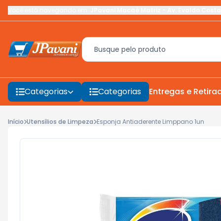
Você está navegando em:
JPavani Macaé Matriz
-
Av. Evaldo Costa
Categorias
Categorias
Entregas e Retira
Início
Utensílios de Limpeza
Esponja Antiaderente Limppano 1un