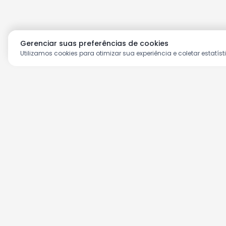
Gerenciar suas preferências de cookies
Utilizamos cookies para otimizar sua experiência e coletar estatíst
Aproveite as nossas prom
Cadastre seu e-mail e receba ofertas ex