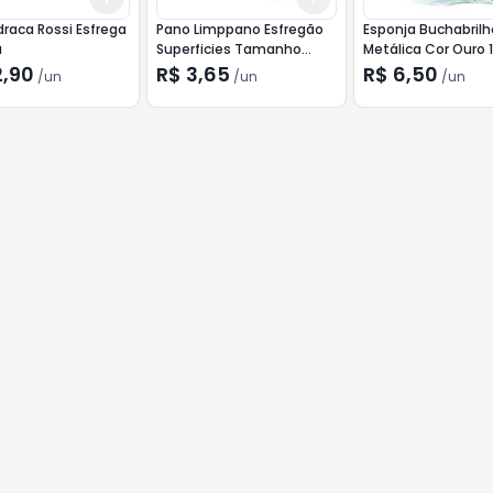
draca Rossi Esfrega
Pano Limppano Esfregão
Esponja Buchabrilh
a
Superficies Tamanho
Metálica Cor Ouro 
Pequeno un
2,90
R$ 3,65
R$ 6,50
/
un
/
un
/
un