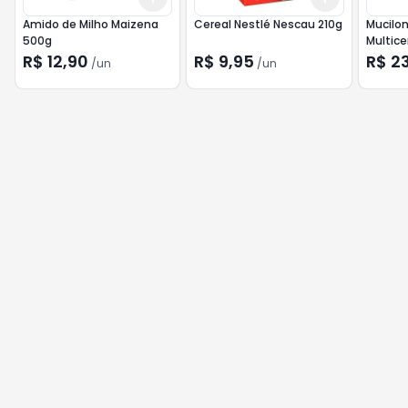
Amido de Milho Maizena
Cereal Nestlé Nescau 210g
Mucilon
500g
Multice
R$ 12,90
R$ 9,95
R$ 2
/
un
/
un