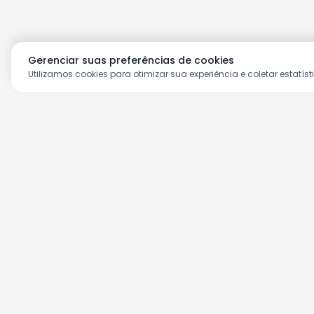
Gerenciar suas preferências de cookies
Utilizamos cookies para otimizar sua experiência e coletar estatíst
Aproveite as nossas prom
Cadastre seu e-mail e receba ofertas ex