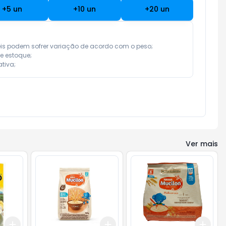
+
5
un
+
10
un
+
20
un
eis podem sofrer variação de acordo com o peso;

e estoque;

tiva;
Ver mais
Add
Add
Add
+
3
+
5
+
10
+
3
+
5
+
10
+
3