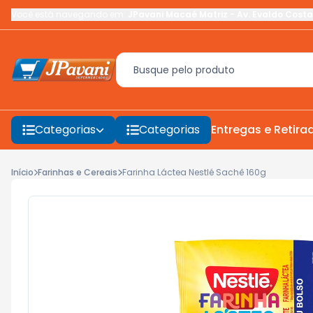
Você está navegando em:
JPavani Macaé Matriz
-
Av. Evaldo Costa
Categorias
Categorias
Entregas e Retira
Início
Farinhas e Cereais
Farinha Láctea Nestlé Sachê 160g