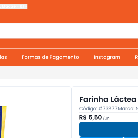
,
Macaé
-
RJ
das
Formas de Pagamento
Instagram
R
Farinha Láctea
Código: #
73877
Marca:
R$ 5,50
/
un