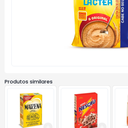
Produtos similares
Add
Add
+
3
+
5
+
10
+
3
+
5
+