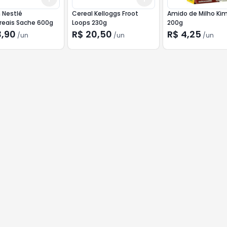
 Nestlé
Cereal Kelloggs Froot
Amido de Milho Ki
reais Sache 600g
Loops 230g
200g
3,90
R$ 20,50
R$ 4,25
/
un
/
un
/
un