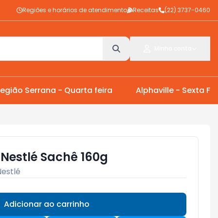
Regiões e horários de atendimento
Receitas
(22) 3737-0460
Minha conta
egião Serrana - Quarta feira
Alphaville - Sexta Fei
 Nestlé Sachê 160g
Nestlé
Adicionar ao carrinho
Subtotal:
R$ 0,00