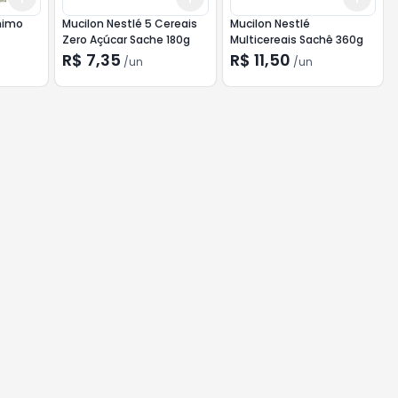
mimo
Mucilon Nestlé 5 Cereais
Mucilon Nestlé
Zero Açúcar Sache 180g
Multicereais Sachê 360g
R$ 7,35
R$ 11,50
/
un
/
un