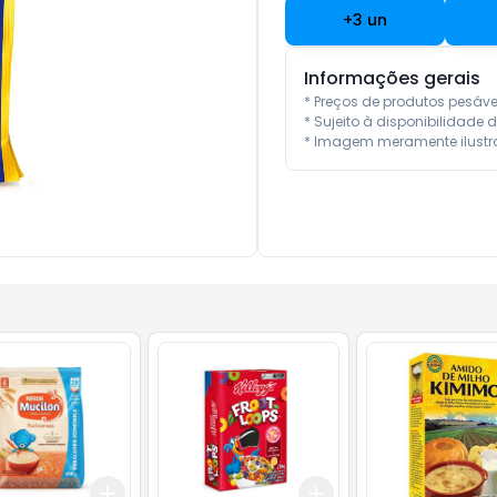
+
3
un
Informações gerais
* Preços de produtos pesáv
* Sujeito à disponibilidade d
* Imagem meramente ilustra
Add
Add
10
+
3
+
5
+
10
+
3
+
5
+
10