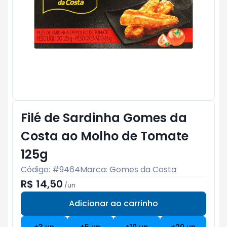
Filé de Sardinha Gomes da
Costa ao Molho de Tomate
125g
Código: #
9464
Marca:
Gomes da Costa
R$ 14,50
/
un
Adicionar ao carrinho
Subtotal:
R$ 0