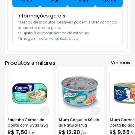
+
3
un
+
5
un
+
10
un
+
20
un
Informações gerais
* Preços de produtos pesáveis podem sofrer variação 
de acordo com o peso;

* Sujeito à disponibilidade de estoque;

* Imagem meramente ilustrativa;
Produtos similares
Ver mais
Add
Add
+
3
+
5
+
10
+
3
+
5
+
10
Sardinha Gomes da
Atum Coqueiro Sólido
Atum Gomes
Costa com Ervas 125g
ao Natural 170g
Costa Ralado
170g
R$ 7,50
R$ 12,90
R$ 9,65
/
un
/
un
/
u