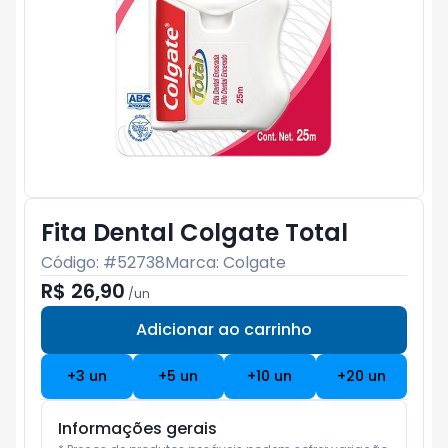
Fita Dental Colgate Total
Código: #
52738
Marca:
Colgate
R$ 26,90
/
un
Adicionar ao carrinho
Subtotal:
R$ 0
+
3
un
+
5
un
+
10
un
+
20
un
Informações gerais