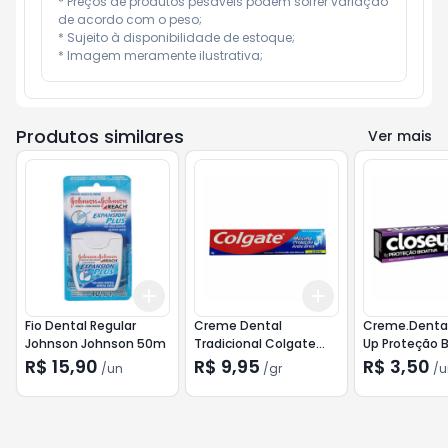
* Preços de produtos pesáveis podem sofrer variação 
de acordo com o peso;

* Sujeito à disponibilidade de estoque;

* Imagem meramente ilustrativa;
Produtos similares
Ver mais
Add
Add
+
3
+
5
+
10
+
3
gr
+
5
gr
Fio Dental Regular
Creme Dental
Creme.Dental
Johnson Johnson 50m
Tradicional Colgate
Up Proteção B
Máxima Proteção
70g
R$ 15,90
R$ 9,95
R$ 3,50
/
un
/
gr
/
u
Anticáries 180g