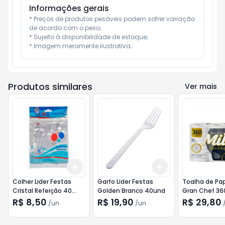
Informações gerais
* Preços de produtos pesáveis podem sofrer variação 
de acordo com o peso;

* Sujeito à disponibilidade de estoque;

* Imagem meramente ilustrativa;
Produtos similares
Ver mais
Add
Add
+
3
+
5
+
10
+
3
+
5
+
10
Colher Lider Festas
Garfo Lider Festas
Toalha de Pape
Cristal Refeição 40
Golden Branco 40und
Gran Chef 36
und
R$ 8,50
R$ 19,90
R$ 29,80
/
un
/
un