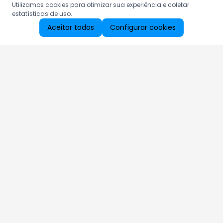
Utilizamos cookies para otimizar sua experiência e coletar
estatísticas de uso.
Aceitar todos
Configurar cookies
Aproveite as nossas promoções!
Cadastre seu e-mail e receba ofertas exclusivas.
QUERO RECEBER