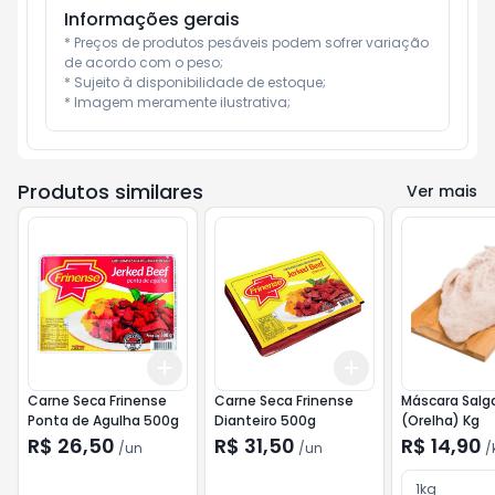
Informações gerais
* Preços de produtos pesáveis podem sofrer variação 
de acordo com o peso;

* Sujeito à disponibilidade de estoque;

* Imagem meramente ilustrativa;
Produtos similares
Ver mais
Add
Add
+
3
+
5
+
10
+
3
+
5
+
10
Carne Seca Frinense
Carne Seca Frinense
Máscara Salg
Ponta de Agulha 500g
Dianteiro 500g
(Orelha) Kg
R$ 26,50
R$ 31,50
R$ 14,90
/
un
/
un
/
1kg