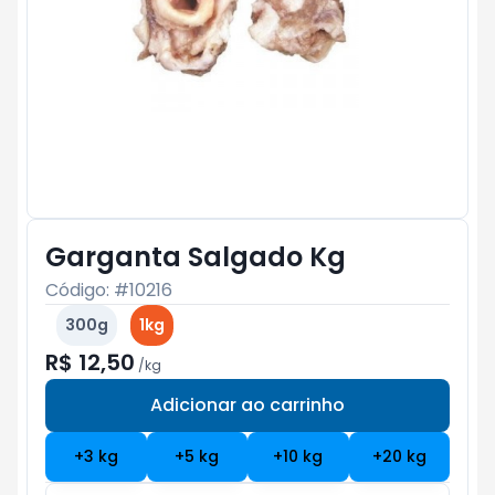
Garganta Salgado Kg
Código: #
10216
300g
1kg
R$ 12,50
/
kg
Adicionar ao carrinho
Subtotal:
R$ 0
+
3
kg
+
5
kg
+
10
kg
+
20
kg