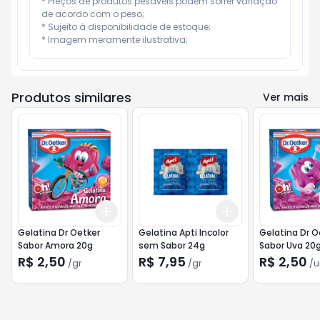
* Preços de produtos pesáveis podem sofrer variação 
de acordo com o peso;

* Sujeito à disponibilidade de estoque;

* Imagem meramente ilustrativa;
Produtos similares
Ver mais
Add
Add
+
3
gr
+
5
gr
+
3
gr
+
5
gr
Gelatina Dr Oetker
Gelatina Apti Incolor
Gelatina Dr O
Sabor Amora 20g
sem Sabor 24g
Sabor Uva 20
R$ 2,50
R$ 7,95
R$ 2,50
/
gr
/
gr
/
u