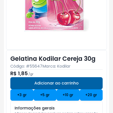
Gelatina Kodilar Cereja 30g
Código: #
55647
Marca:
Kodilar
R$ 1,85
/
gr
Adicionar ao carrinho
Subtotal:
R$ 0
+
3
gr
+
5
gr
+
10
gr
+
20
gr
Informações gerais