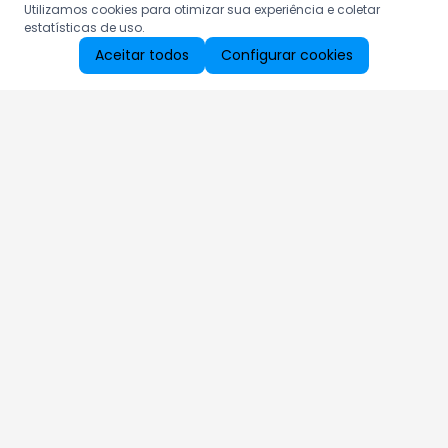
Utilizamos cookies para otimizar sua experiência e coletar
estatísticas de uso.
Aceitar todos
Configurar cookies
Aproveite as nossas promoções!
Cadastre seu e-mail e receba ofertas exclusivas.
QUERO RECEBER