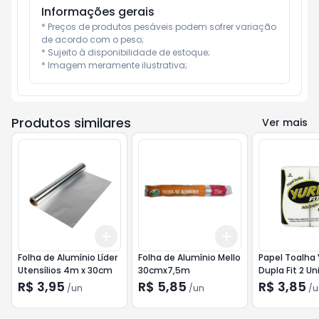
Informações gerais
* Preços de produtos pesáveis podem sofrer variação 
de acordo com o peso;

* Sujeito à disponibilidade de estoque;

* Imagem meramente ilustrativa;
Produtos similares
Ver mais
Add
Add
+
3
+
5
+
10
+
3
+
5
+
10
Folha de Alumínio Líder
Folha de Alumínio Mello
Papel Toalha 
Utensílios 4m x 30cm
30cmx7,5m
Dupla Fit 2 U
R$ 3,95
R$ 5,85
R$ 3,85
/
un
/
un
/
u