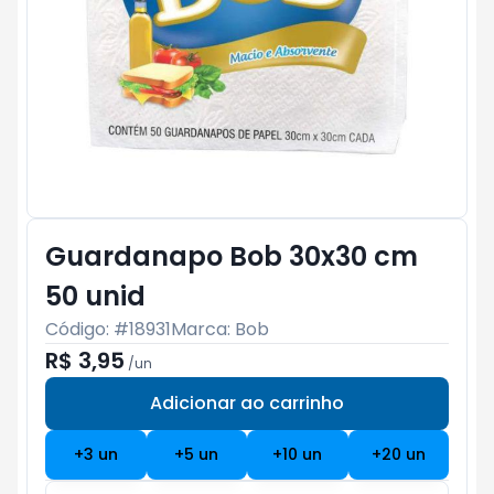
Guardanapo Bob 30x30 cm
50 unid
Código: #
18931
Marca:
Bob
R$ 3,95
/
un
Adicionar ao carrinho
Subtotal:
R$ 0
+
3
un
+
5
un
+
10
un
+
20
un