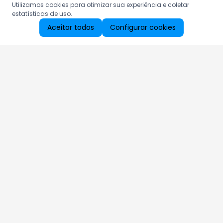
Utilizamos cookies para otimizar sua experiência e coletar
estatísticas de uso.
Aceitar todos
Configurar cookies
Aproveite as nossas promoções!
Cadastre seu e-mail e receba ofertas exclusivas.
QUERO RECEBER