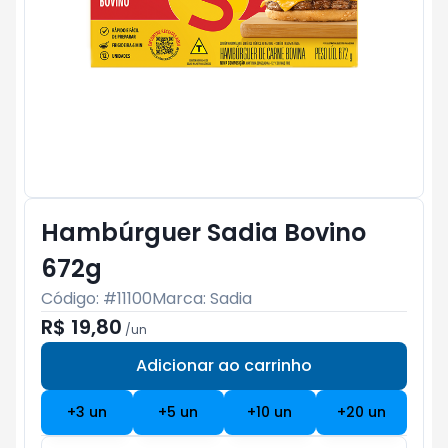
Hambúrguer Sadia Bovino
672g
Código: #
11100
Marca:
Sadia
R$ 19,80
/
un
Adicionar ao carrinho
Subtotal:
R$ 0
+
3
un
+
5
un
+
10
un
+
20
un