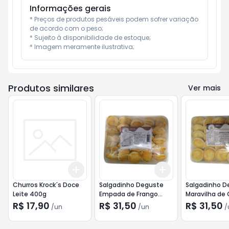
Informações gerais
* Preços de produtos pesáveis podem sofrer variação 
de acordo com o peso;

* Sujeito à disponibilidade de estoque;

* Imagem meramente ilustrativa;
Produtos similares
Ver mais
Add
Add
+
3
+
5
+
10
+
3
+
5
+
10
Churros Krock´s Doce
Salgadinho Deguste
Salgadinho D
Leite 400g
Empada de Frango
Maravilha de 
560g
400g
R$ 17,90
R$ 31,50
R$ 31,50
/
un
/
un
/