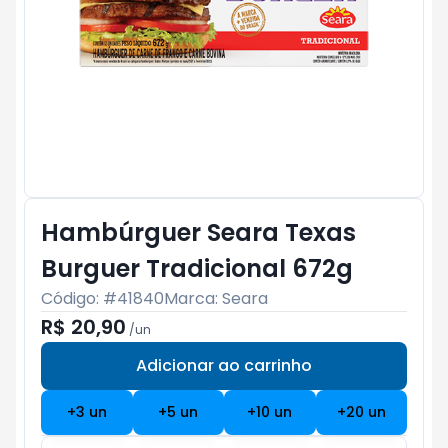
Hambúrguer Seara Texas
Burguer Tradicional 672g
Código: #
41840
Marca:
Seara
R$ 20,90
/
un
Adicionar ao carrinho
Subtotal:
R$ 0
+
3
un
+
5
un
+
10
un
+
20
un