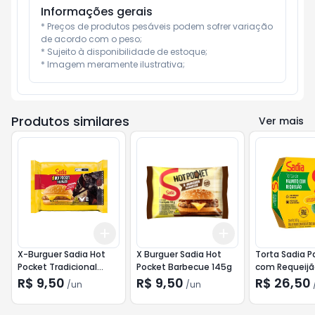
Informações gerais
* Preços de produtos pesáveis podem sofrer variação 
de acordo com o peso;

* Sujeito à disponibilidade de estoque;

* Imagem meramente ilustrativa;
Produtos similares
Ver mais
Add
Add
+
3
+
5
+
10
+
3
+
5
+
10
X-Burguer Sadia Hot
X Burguer Sadia Hot
Torta Sadia P
Pocket Tradicional
Pocket Barbecue 145g
com Requeijã
145g
de Iogurte 5
R$ 9,50
R$ 9,50
R$ 26,50
/
un
/
un