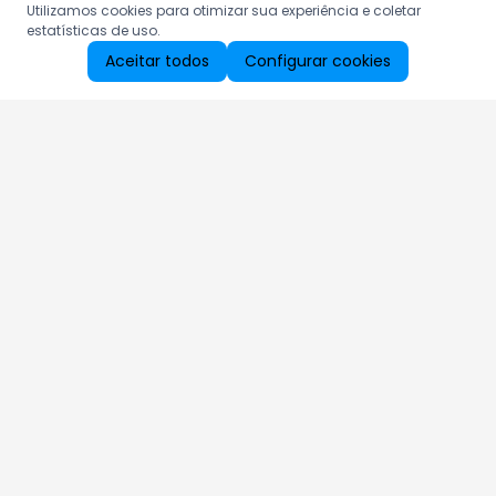
Utilizamos cookies para otimizar sua experiência e coletar
estatísticas de uso.
Aceitar todos
Configurar cookies
Aproveite as nossas promoções!
Cadastre seu e-mail e receba ofertas exclusivas.
QUERO RECEBER