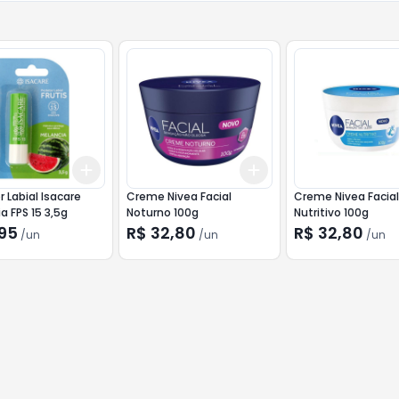
Add
Add
10
+
3
+
5
+
10
+
3
+
5
+
10
r Labial Isacare
Creme Nivea Facial
Creme Nivea Facia
a FPS 15 3,5g
Noturno 100g
Nutritivo 100g
,95
R$ 32,80
R$ 32,80
/
un
/
un
/
un