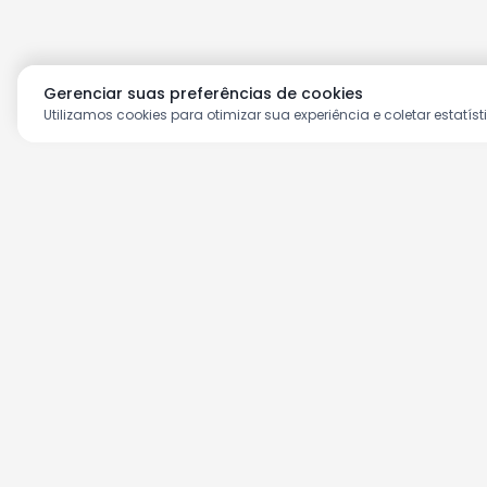
Gerenciar suas preferências de cookies
Utilizamos cookies para otimizar sua experiência e coletar estatíst
Aproveite as nossas prom
Cadastre seu e-mail e receba ofertas ex