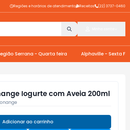
Regiões e horários de atendimento
Receitas
(22) 3737-0460
Minha conta
egião Serrana - Quarta feira
Alphaville - Sexta Fei
ange Iogurte com Aveia 200ml
onange
Adicionar ao carrinho
Subtotal:
R$ 0,00