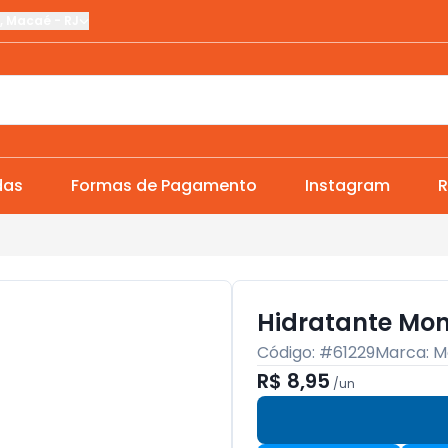
,
Macaé
-
RJ
das
Formas de Pagamento
Instagram
R
Hidratante Mon
Código: #
61229
Marca:
M
R$ 8,95
/
un