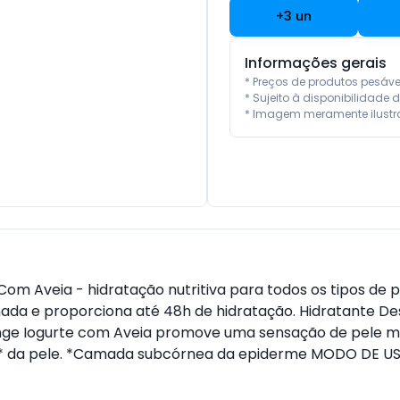
+
3
un
Informações gerais
* Preços de produtos pesáv
* Sujeito à disponibilidade d
* Imagem meramente ilustra
m Aveia - hidratação nutritiva para todos os tipos de p
ada e proporciona até 48h de hidratação. Hidratante 
ge Iogurte com Aveia promove uma sensação de pele ma
a* da pele. *Camada subcórnea da epiderme MODO DE U