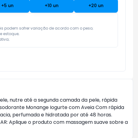
+
5
un
+
10
un
+
20
un
eis podem sofrer variação de acordo com o peso;

e estoque;

tiva;
ele, nutre até a segunda camada da pele, rápida
Desodorante Monange Iogurte com Aveia Com rápida
cia, perfumada e hidratada por até 48 horas.
SAR: Aplique o produto com massagem suave sobre a