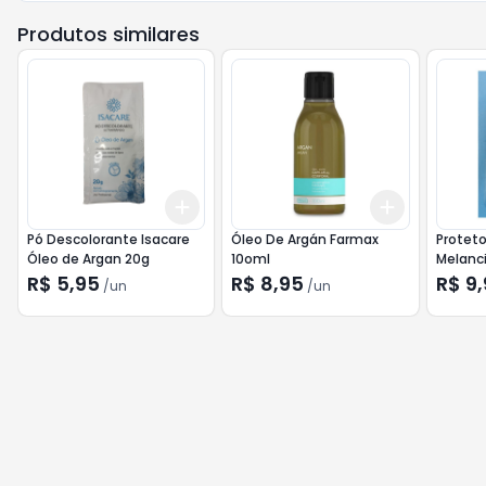
Produtos similares
Add
Add
+
3
+
5
+
10
+
3
+
5
+
Pó Descolorante Isacare
Óleo De Argán Farmax
Proteto
Óleo de Argan 20g
10oml
Melanci
R$ 5,95
R$ 8,95
R$ 9
/
un
/
un