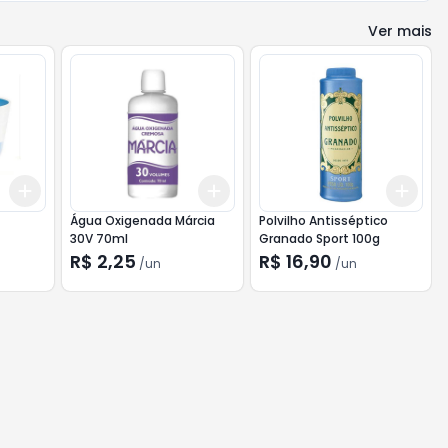
Ver mais
Add
Add
Add
+
3
+
5
+
10
+
3
+
5
+
10
+
3
l
Água Oxigenada Márcia
Polvilho Antisséptico
30V 70ml
Granado Sport 100g
R$ 2,25
R$ 16,90
/
un
/
un