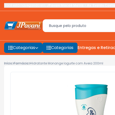
Você está navegando em:
JPavani Macaé Matriz
-
Av. Evaldo Costa
Categorias
Categorias
Entregas e Retira
Início
Farmácia
Hidratante Monange Iogurte com Aveia 200ml